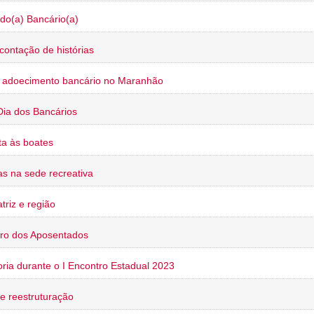
do(a) Bancário(a)
contação de histórias
o adoecimento bancário no Maranhão
Dia dos Bancários
a às boates
s na sede recreativa
triz e região
ro dos Aposentados
oria durante o I Encontro Estadual 2023
e reestruturação