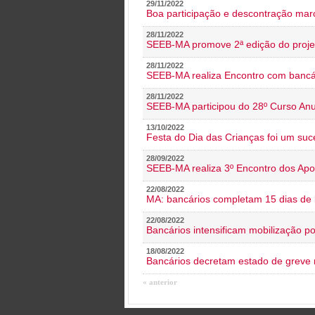
29/11/2022
Boa participação e descontração mar
28/11/2022
SEEB-MA promove 2ª edição do proje
28/11/2022
SEEB-MA realiza Encontro com bancá
28/11/2022
SEEB-MA participou do 28º Curso An
13/10/2022
Festa do Dia das Crianças foi um suc
28/09/2022
SEEB-MA realiza 3º Encontro dos Ap
22/08/2022
MA: bancários completam 15 dias de l
22/08/2022
Bancários intensificam mobilização p
18/08/2022
Bancários decretam estado de greve
« anterior