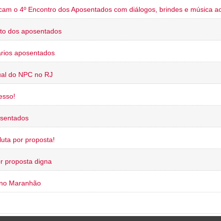
cam o 4º Encontro dos Aposentados com diálogos, brindes e música ao
to dos aposentados
rios aposentados
ual do NPC no RJ
esso!
osentados
uta por proposta!
or proposta digna
 no Maranhão