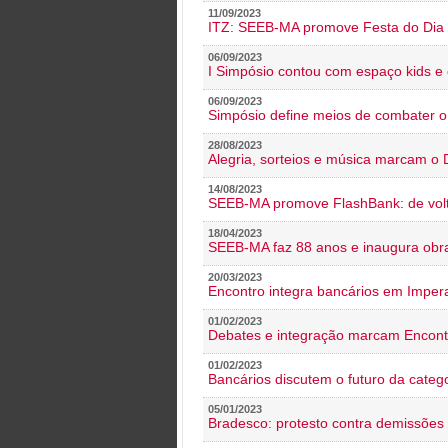
11/09/2023
ITZ: SEEB-MA promove Festa do Dia 
06/09/2023
I Simpósio contou com espaço kids e 
06/09/2023
Simpósio define meios de combater 
28/08/2023
Alegria, sorteios e música marcam o 
14/08/2023
SEEB-MA promove FlashBank: de volt
18/04/2023
SEEB-MA faz 88 anos e inaugura obra
20/03/2023
Encontro integra bancários em Impera
01/02/2023
Debates e integração marcam Encont
01/02/2023
Bancários discutem o futuro da categ
05/01/2023
Bradesco: protesto contra demissões 