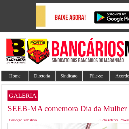
Home
Diretoria
Sindicato
Filie-se
Acordo
GALERIA
SEEB-MA comemora Dia da Mulher c
Começar Slideshow
‹ Foto Anterior
Próxim