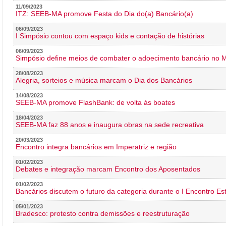
11/09/2023
ITZ: SEEB-MA promove Festa do Dia do(a) Bancário(a)
06/09/2023
I Simpósio contou com espaço kids e contação de histórias
06/09/2023
Simpósio define meios de combater o adoecimento bancário no
28/08/2023
Alegria, sorteios e música marcam o Dia dos Bancários
14/08/2023
SEEB-MA promove FlashBank: de volta às boates
18/04/2023
SEEB-MA faz 88 anos e inaugura obras na sede recreativa
20/03/2023
Encontro integra bancários em Imperatriz e região
01/02/2023
Debates e integração marcam Encontro dos Aposentados
01/02/2023
Bancários discutem o futuro da categoria durante o I Encontro E
05/01/2023
Bradesco: protesto contra demissões e reestruturação