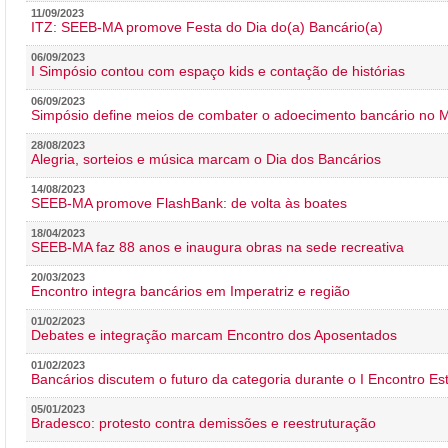
11/09/2023
ITZ: SEEB-MA promove Festa do Dia do(a) Bancário(a)
06/09/2023
I Simpósio contou com espaço kids e contação de histórias
06/09/2023
Simpósio define meios de combater o adoecimento bancário no
28/08/2023
Alegria, sorteios e música marcam o Dia dos Bancários
14/08/2023
SEEB-MA promove FlashBank: de volta às boates
18/04/2023
SEEB-MA faz 88 anos e inaugura obras na sede recreativa
20/03/2023
Encontro integra bancários em Imperatriz e região
01/02/2023
Debates e integração marcam Encontro dos Aposentados
01/02/2023
Bancários discutem o futuro da categoria durante o I Encontro E
05/01/2023
Bradesco: protesto contra demissões e reestruturação