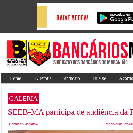
Home
Diretoria
Sindicato
Filie-se
Acordo
GALERIA
SEEB-MA participa de audiência da 
Começar Slideshow
‹ Foto Anterior
Próxim