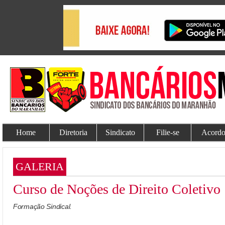
Home
Diretoria
Sindicato
Filie-se
Acordo
GALERIA
Curso de Noções de Direito Coletivo
Formação Sindical.