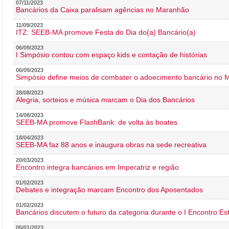
07/11/2023
Bancários da Caixa paralisam agências no Maranhão
11/09/2023
ITZ: SEEB-MA promove Festa do Dia do(a) Bancário(a)
06/09/2023
I Simpósio contou com espaço kids e contação de histórias
06/09/2023
Simpósio define meios de combater o adoecimento bancário no
28/08/2023
Alegria, sorteios e música marcam o Dia dos Bancários
14/08/2023
SEEB-MA promove FlashBank: de volta às boates
18/04/2023
SEEB-MA faz 88 anos e inaugura obras na sede recreativa
20/03/2023
Encontro integra bancários em Imperatriz e região
01/02/2023
Debates e integração marcam Encontro dos Aposentados
01/02/2023
Bancários discutem o futuro da categoria durante o I Encontro E
05/01/2023