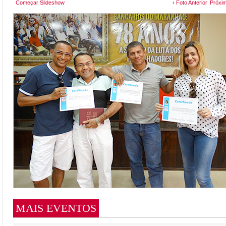
Começar Slideshow
‹ Foto Anterior
Próxim
MAIS EVENTOS