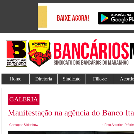
Home
Diretoria
Sindicato
Filie-se
Acordo
GALERIA
Manifestação na agência do Banco It
Começar Slideshow
‹ Foto Anterior
Próxim