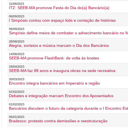
11/09/2023
ITZ: SEEB-MA promove Festa do Dia do(a) Bancário(a)
06/09/2023
I Simpósio contou com espaço kids e contação de histórias
06/09/2023
Simpósio define meios de combater o adoecimento bancário no
28/08/2023
Alegria, sorteios e música marcam o Dia dos Bancários
14/08/2023
SEEB-MA promove FlashBank: de volta às boates
18/04/2023
SEEB-MA faz 88 anos e inaugura obras na sede recreativa
20/03/2023
Encontro integra bancários em Imperatriz e região
01/02/2023
Debates e integração marcam Encontro dos Aposentados
01/02/2023
Bancários discutem o futuro da categoria durante o I Encontro E
05/01/2023
Bradesco: protesto contra demissões e reestruturação