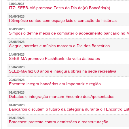
11/09/2023
ITZ: SEEB-MA promove Festa do Dia do(a) Bancário(a)
06/09/2023
I Simpósio contou com espaço kids e contação de histórias
06/09/2023
Simpósio define meios de combater o adoecimento bancário no
28/08/2023
Alegria, sorteios e música marcam o Dia dos Bancários
14/08/2023
SEEB-MA promove FlashBank: de volta às boates
18/04/2023
SEEB-MA faz 88 anos e inaugura obras na sede recreativa
20/03/2023
Encontro integra bancários em Imperatriz e região
01/02/2023
Debates e integração marcam Encontro dos Aposentados
01/02/2023
Bancários discutem o futuro da categoria durante o I Encontro E
05/01/2023
Bradesco: protesto contra demissões e reestruturação