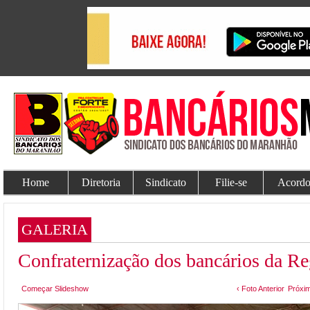
Home
Diretoria
Sindicato
Filie-se
Acordo
GALERIA
Confraternização dos bancários da Re
Começar Slideshow
‹ Foto Anterior
Próxim