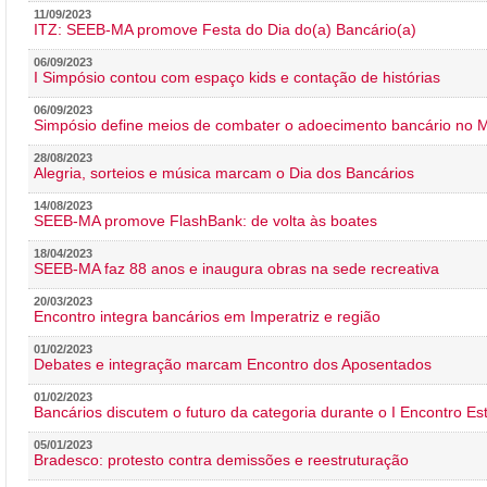
11/09/2023
ITZ: SEEB-MA promove Festa do Dia do(a) Bancário(a)
06/09/2023
I Simpósio contou com espaço kids e contação de histórias
06/09/2023
Simpósio define meios de combater o adoecimento bancário no
28/08/2023
Alegria, sorteios e música marcam o Dia dos Bancários
14/08/2023
SEEB-MA promove FlashBank: de volta às boates
18/04/2023
SEEB-MA faz 88 anos e inaugura obras na sede recreativa
20/03/2023
Encontro integra bancários em Imperatriz e região
01/02/2023
Debates e integração marcam Encontro dos Aposentados
01/02/2023
Bancários discutem o futuro da categoria durante o I Encontro E
05/01/2023
Bradesco: protesto contra demissões e reestruturação