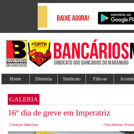
Home
Diretoria
Sindicato
Filie-se
Acordo
GALERIA
16º dia de greve em Imperatriz
Começar Slideshow
‹ Foto Anterior
Próxim