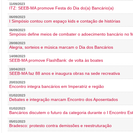
11/09/2023
ITZ: SEEB-MA promove Festa do Dia do(a) Bancário(a)
06/09/2023
I Simpósio contou com espaço kids e contação de histórias
06/09/2023
Simpósio define meios de combater o adoecimento bancário no
28/08/2023
Alegria, sorteios e música marcam o Dia dos Bancários
14/08/2023
SEEB-MA promove FlashBank: de volta às boates
18/04/2023
SEEB-MA faz 88 anos e inaugura obras na sede recreativa
20/03/2023
Encontro integra bancários em Imperatriz e região
01/02/2023
Debates e integração marcam Encontro dos Aposentados
01/02/2023
Bancários discutem o futuro da categoria durante o I Encontro E
05/01/2023
Bradesco: protesto contra demissões e reestruturação