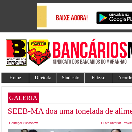
Home
Diretoria
Sindicato
Filie-se
Acordo
GALERIA
SEEB-MA doa uma tonelada de aliment
Começar Slideshow
‹ Foto Anterior
Próxim