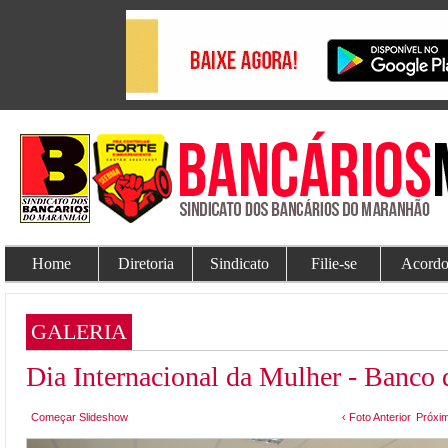
Home
Diretoria
Sindicato
Filie-se
Acordo
GALERIA
Dia Internacional da Mulher - Banco
Começar Slideshow
‹ Foto Anterior
Próxim