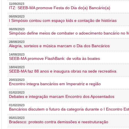
11/09/2023
ITZ: SEEB-MA promove Festa do Dia do(a) Bancário(a)
06/09/2023
I Simpósio contou com espaço kids e contação de histórias
06/09/2023
Simpósio define meios de combater o adoecimento bancário no
28/08/2023
Alegria, sorteios e música marcam o Dia dos Bancários
14/08/2023
SEEB-MA promove FlashBank: de volta às boates
18/04/2023
SEEB-MA faz 88 anos e inaugura obras na sede recreativa
20/03/2023
Encontro integra bancários em Imperatriz e região
01/02/2023
Debates e integração marcam Encontro dos Aposentados
01/02/2023
Bancários discutem o futuro da categoria durante o I Encontro E
05/01/2023
Bradesco: protesto contra demissões e reestruturação