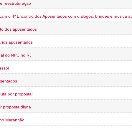
e reestruturação
cam o 4º Encontro dos Aposentados com diálogos, brindes e música ao
to dos aposentados
rios aposentados
ual do NPC no RJ
esso!
osentados
uta por proposta!
or proposta digna
 no Maranhão