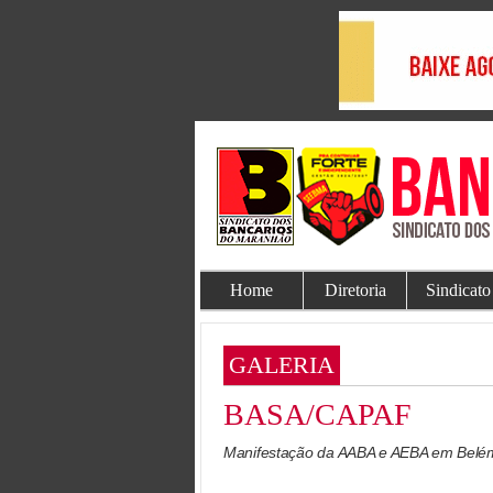
Home
Diretoria
Sindicato
GALERIA
BASA/CAPAF
Manifestação da AABA e AEBA em Belé