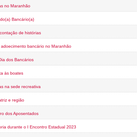
ias no Maranhão
do(a) Bancário(a)
contação de histórias
o adoecimento bancário no Maranhão
Dia dos Bancários
a às boates
s na sede recreativa
triz e região
ro dos Aposentados
oria durante o I Encontro Estadual 2023