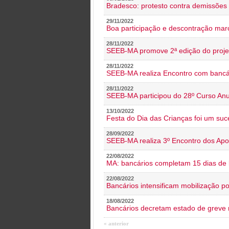
Bradesco: protesto contra demissões 
29/11/2022
Boa participação e descontração mar
28/11/2022
SEEB-MA promove 2ª edição do proje
28/11/2022
SEEB-MA realiza Encontro com bancá
28/11/2022
SEEB-MA participou do 28º Curso An
13/10/2022
Festa do Dia das Crianças foi um suc
28/09/2022
SEEB-MA realiza 3º Encontro dos Ap
22/08/2022
MA: bancários completam 15 dias de l
22/08/2022
Bancários intensificam mobilização p
18/08/2022
Bancários decretam estado de greve
« anterior