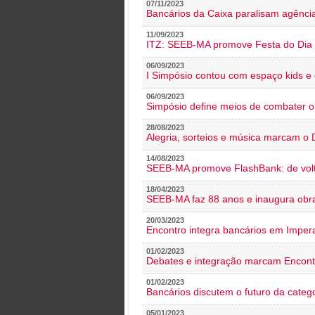
07/11/2023
Bancários da Caixa paralisam agênc
11/09/2023
ITZ: SEEB-MA promove Festa do Dia 
06/09/2023
I Simpósio contou com espaço kids e 
06/09/2023
Simpósio define meios de combater 
28/08/2023
Alegria, sorteios e música marcam o 
14/08/2023
SEEB-MA promove FlashBank: de volt
18/04/2023
SEEB-MA faz 88 anos e inaugura obra
20/03/2023
Encontro integra bancários em Impera
01/02/2023
Debates e integração marcam Encont
01/02/2023
Bancários discutem o futuro da categ
05/01/2023