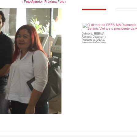
‹ Foto Anterior
Próxima Foto ›
O diretor do SEEB-MA
Raimundo Costa com o
Presidente da AABA, a
Advogada Betânia Vieira
e o presidente da AEBA.