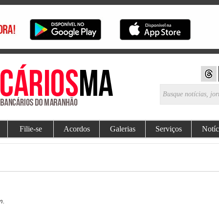
Filie-se
Acordos
Galerias
Serviços
Notíc
m.