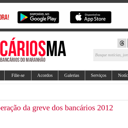
Filie-se
Acordos
Galerias
Serviços
Notíc
eração da greve dos bancários 2012