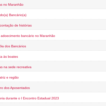
ias no Maranhão
do(a) Bancário(a)
contação de histórias
o adoecimento bancário no Maranhão
Dia dos Bancários
a às boates
s na sede recreativa
triz e região
ro dos Aposentados
oria durante o I Encontro Estadual 2023