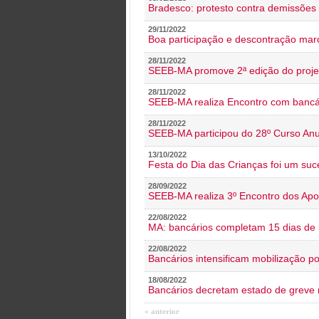
Bradesco: protesto contra demissões 
29/11/2022
Boa participação e descontração mar
28/11/2022
SEEB-MA promove 2ª edição do proje
28/11/2022
SEEB-MA realiza Encontro com bancá
28/11/2022
SEEB-MA participou do 28º Curso An
13/10/2022
Festa do Dia das Crianças foi um suc
28/09/2022
SEEB-MA realiza 3º Encontro dos Ap
22/08/2022
MA: bancários completam 15 dias de l
22/08/2022
Bancários intensificam mobilização p
18/08/2022
Bancários decretam estado de greve
« anterior