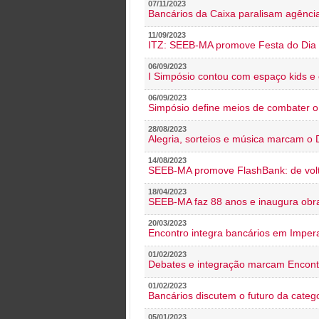
07/11/2023
Bancários da Caixa paralisam agênc
11/09/2023
ITZ: SEEB-MA promove Festa do Dia 
06/09/2023
I Simpósio contou com espaço kids e 
06/09/2023
Simpósio define meios de combater 
28/08/2023
Alegria, sorteios e música marcam o 
14/08/2023
SEEB-MA promove FlashBank: de volt
18/04/2023
SEEB-MA faz 88 anos e inaugura obra
20/03/2023
Encontro integra bancários em Impera
01/02/2023
Debates e integração marcam Encont
01/02/2023
Bancários discutem o futuro da categ
05/01/2023