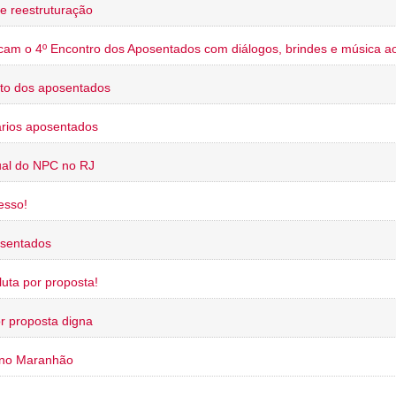
e reestruturação
cam o 4º Encontro dos Aposentados com diálogos, brindes e música ao
to dos aposentados
rios aposentados
ual do NPC no RJ
esso!
osentados
uta por proposta!
or proposta digna
 no Maranhão