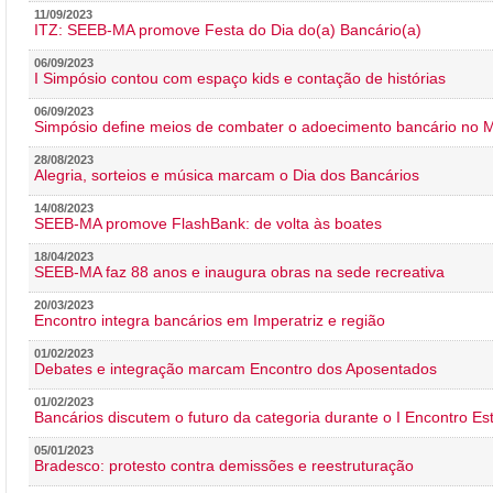
11/09/2023
ITZ: SEEB-MA promove Festa do Dia do(a) Bancário(a)
06/09/2023
I Simpósio contou com espaço kids e contação de histórias
06/09/2023
Simpósio define meios de combater o adoecimento bancário no
28/08/2023
Alegria, sorteios e música marcam o Dia dos Bancários
14/08/2023
SEEB-MA promove FlashBank: de volta às boates
18/04/2023
SEEB-MA faz 88 anos e inaugura obras na sede recreativa
20/03/2023
Encontro integra bancários em Imperatriz e região
01/02/2023
Debates e integração marcam Encontro dos Aposentados
01/02/2023
Bancários discutem o futuro da categoria durante o I Encontro E
05/01/2023
Bradesco: protesto contra demissões e reestruturação