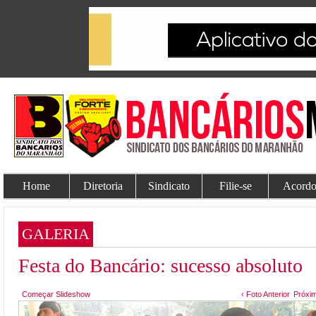
Home
Diretoria
Sindicato
Filie-se
Acordo
GALERIA
Festa do Bancário: sucesso absoluto
Começar Slideshow
‹ Foto Anterior
Próxim