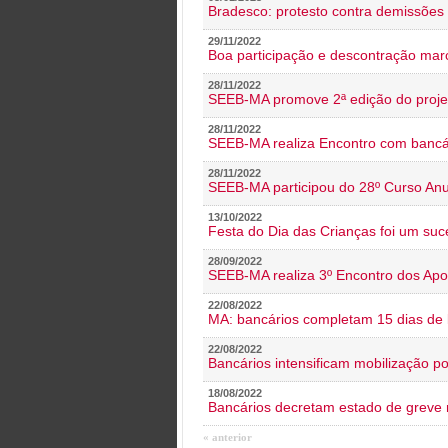
Bradesco: protesto contra demissões 
29/11/2022
Boa participação e descontração mar
28/11/2022
SEEB-MA promove 2ª edição do proje
28/11/2022
SEEB-MA realiza Encontro com bancá
28/11/2022
SEEB-MA participou do 28º Curso An
13/10/2022
Festa do Dia das Crianças foi um suc
28/09/2022
SEEB-MA realiza 3º Encontro dos Ap
22/08/2022
MA: bancários completam 15 dias de l
22/08/2022
Bancários intensificam mobilização p
18/08/2022
Bancários decretam estado de greve
« anterior