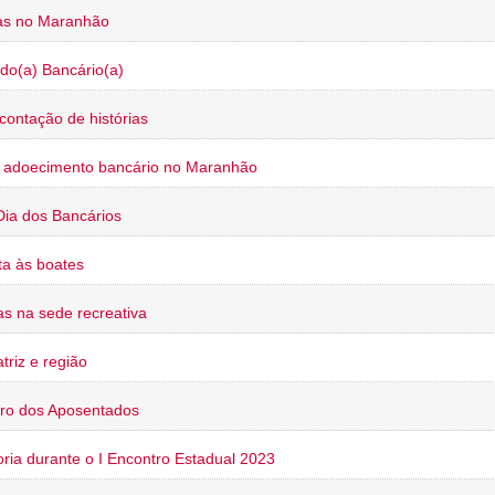
ias no Maranhão
do(a) Bancário(a)
contação de histórias
o adoecimento bancário no Maranhão
Dia dos Bancários
a às boates
s na sede recreativa
triz e região
ro dos Aposentados
oria durante o I Encontro Estadual 2023