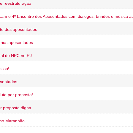
e reestruturação
cam o 4º Encontro dos Aposentados com diálogos, brindes e música ao
to dos aposentados
rios aposentados
ual do NPC no RJ
esso!
osentados
uta por proposta!
or proposta digna
 no Maranhão