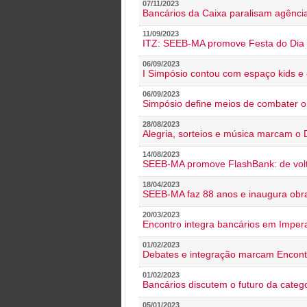
07/11/2023
Bancários da Caixa paralisam agênc
11/09/2023
ITZ: SEEB-MA promove Festa do Dia 
06/09/2023
I Simpósio contou com espaço kids e 
06/09/2023
Simpósio define meios de combater 
28/08/2023
Alegria, sorteios e música marcam o 
14/08/2023
SEEB-MA promove FlashBank: de volt
18/04/2023
SEEB-MA faz 88 anos e inaugura obra
20/03/2023
Encontro integra bancários em Impera
01/02/2023
Debates e integração marcam Encont
01/02/2023
Bancários discutem o futuro da categ
05/01/2023