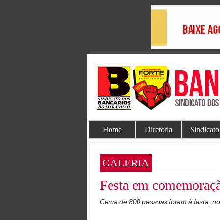
Home
Diretoria
Sindicato
GALERIA
Festa em comemoraçã
Cerca de 800 pessoas foram à festa, n