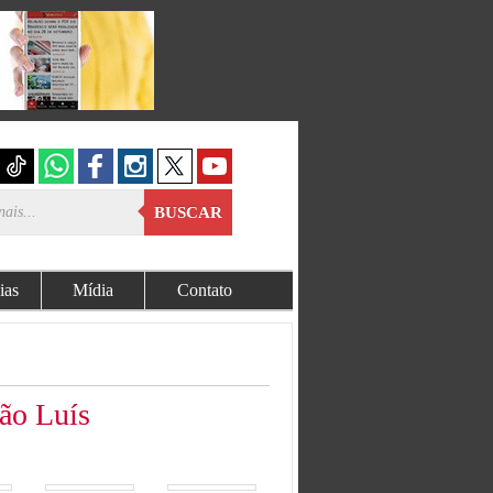
BUSCAR
ias
Mídia
Contato
ão Luís