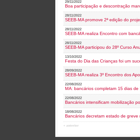
29/11/2022
Boa participação e descontração mar
28/11/2022
SEEB-MA promove 2ª edição do proje
28/11/2022
SEEB-MA realiza Encontro com bancá
28/11/2022
SEEB-MA participou do 28º Curso An
13/10/2022
Festa do Dia das Crianças foi um suc
28/09/2022
SEEB-MA realiza 3º Encontro dos Ap
22/08/2022
MA: bancários completam 15 dias de l
22/08/2022
Bancários intensificam mobilização p
18/08/2022
Bancários decretam estado de greve
« anterior