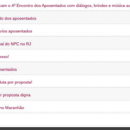
cam o 4º Encontro dos Aposentados com diálogos, brindes e música ao
to dos aposentados
rios aposentados
ual do NPC no RJ
esso!
osentados
uta por proposta!
or proposta digna
 no Maranhão