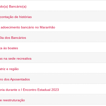
do(a) Bancário(a)
contação de histórias
o adoecimento bancário no Maranhão
Dia dos Bancários
a às boates
s na sede recreativa
triz e região
ro dos Aposentados
oria durante o I Encontro Estadual 2023
e reestruturação