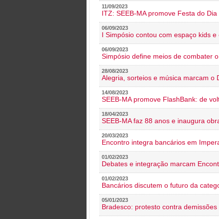
11/09/2023
ITZ: SEEB-MA promove Festa do Dia 
06/09/2023
I Simpósio contou com espaço kids e 
06/09/2023
Simpósio define meios de combater 
28/08/2023
Alegria, sorteios e música marcam o 
14/08/2023
SEEB-MA promove FlashBank: de volt
18/04/2023
SEEB-MA faz 88 anos e inaugura obra
20/03/2023
Encontro integra bancários em Impera
01/02/2023
Debates e integração marcam Encont
01/02/2023
Bancários discutem o futuro da categ
05/01/2023
Bradesco: protesto contra demissões 