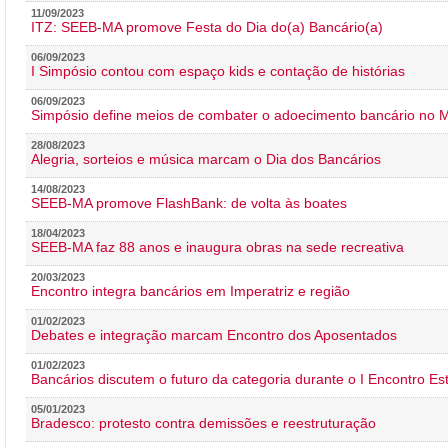
11/09/2023
ITZ: SEEB-MA promove Festa do Dia do(a) Bancário(a)
06/09/2023
I Simpósio contou com espaço kids e contação de histórias
06/09/2023
Simpósio define meios de combater o adoecimento bancário no
28/08/2023
Alegria, sorteios e música marcam o Dia dos Bancários
14/08/2023
SEEB-MA promove FlashBank: de volta às boates
18/04/2023
SEEB-MA faz 88 anos e inaugura obras na sede recreativa
20/03/2023
Encontro integra bancários em Imperatriz e região
01/02/2023
Debates e integração marcam Encontro dos Aposentados
01/02/2023
Bancários discutem o futuro da categoria durante o I Encontro E
05/01/2023
Bradesco: protesto contra demissões e reestruturação