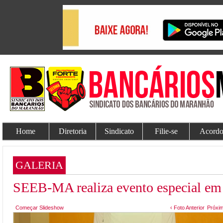
Home
Diretoria
Sindicato
Filie-se
Acordo
GALERIA
SEEB-MA realiza evento especial e
Começar Slideshow
‹ Foto Anterior
Próxim