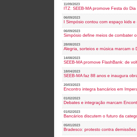
11/09/2023
ITZ: SEEB-MA promove Festa do Dia 
06/09/2023
I Simpósio contou com espaço kids e 
06/09/2023
Simpósio define meios de combater 
28/08/2023
Alegria, sorteios e música marcam o 
14/08/2023
SEEB-MA promove FlashBank: de volt
18/04/2023
SEEB-MA faz 88 anos e inaugura obra
20/03/2023
Encontro integra bancários em Impera
01/02/2023
Debates e integração marcam Encont
01/02/2023
Bancários discutem o futuro da categ
05/01/2023
Bradesco: protesto contra demissões 