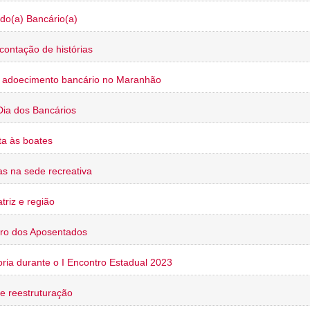
do(a) Bancário(a)
contação de histórias
o adoecimento bancário no Maranhão
Dia dos Bancários
a às boates
s na sede recreativa
triz e região
ro dos Aposentados
oria durante o I Encontro Estadual 2023
e reestruturação