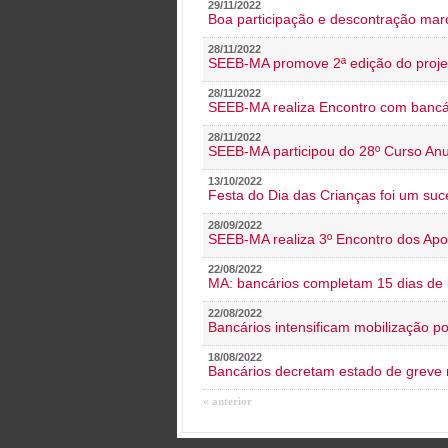
29/11/2022
Boa participação e descontração mar
28/11/2022
SEEB-MA promove 2ª edição do proje
28/11/2022
SEEB-MA realiza Encontro com bancá
28/11/2022
SEEB-MA participou do 28º Curso An
13/10/2022
Festa do Dia das Crianças foi um suc
28/09/2022
SEEB-MA realiza 3º Encontro dos Ap
22/08/2022
MA: bancários completam 15 dias de l
22/08/2022
Bancários intensificam mobilização p
18/08/2022
Bancários decretam estado de greve
« anterior