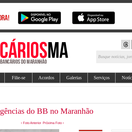
Filie-se
Acordos
Galerias
Serviços
Notíc
agências do BB no Maranhão
‹ Foto Anterior
Próxima Foto ›