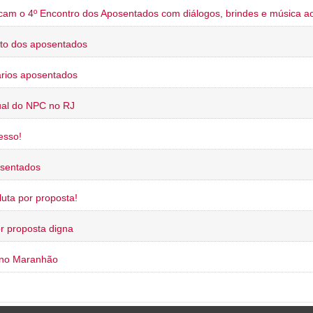
cam o 4º Encontro dos Aposentados com diálogos, brindes e música ao
to dos aposentados
rios aposentados
ual do NPC no RJ
esso!
osentados
uta por proposta!
or proposta digna
 no Maranhão