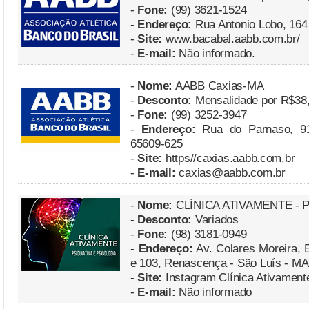
-
Fone:
(99) 3621-1524
-
Endereço:
Rua Antonio Lobo, 164 
-
Site:
www.bacabal.aabb.com.br/
-
E-mail:
Não informado.
-
Nome:
AABB Caxias-MA
-
Desconto:
Mensalidade por R$38,
-
Fone:
(99) 3252-3947
-
Endereço:
Rua do Parnaso, 91
65609-625
-
Site:
https//caxias.aabb.com.br
-
E-mail:
caxias@aabb.com.br
-
Nome:
CLÍNICA ATIVAMENTE - 
-
Desconto:
Variados
-
Fone:
(98) 3181-0949
-
Endereço:
Av. Colares Moreira, 
e 103, Renascença - São Luís - MA
-
Site:
Instagram Clínica Ativament
-
E-mail:
Não informado