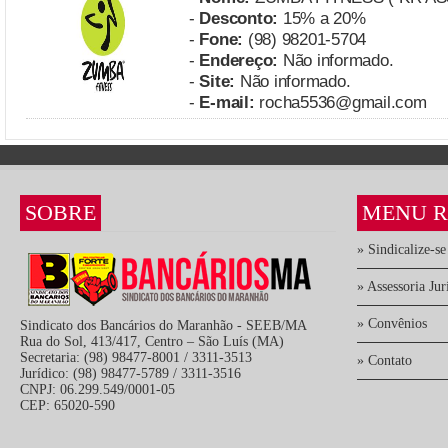
-
Desconto:
15% a 20%
-
Fone:
(98) 98201-5704
-
Endereço:
Não informado.
-
Site:
Não informado.
-
E-mail:
rocha5536@gmail.com
SOBRE
MENU R
» Sindicalize-se
» Assessoria Jur
» Convênios
Sindicato dos Bancários do Maranhão - SEEB/MA
Rua do Sol, 413/417, Centro – São Luís (MA)
Secretaria: (98) 98477-8001 / 3311-3513
» Contato
Jurídico: (98) 98477-5789 / 3311-3516
CNPJ: 06.299.549/0001-05
CEP: 65020-590