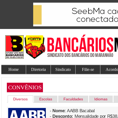
Home
Diretoria
Sindicato
Filie-se
Acordo
CONVÊNIOS
Diversos
Escolas
Faculdades
Idiomas
-
Nome:
AABB Bacabal
-
Desconto:
Mensalidade por R$38,