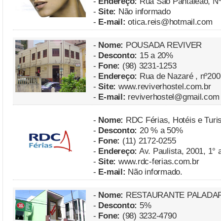
-
Endereço:
Rua São Pantaleão, Nº 
-
Site:
Não informado
-
E-mail:
otica.reis@hotmail.com
-
Nome:
POUSADA REVIVER
-
Desconto:
15 a 20%
-
Fone:
(98) 3231-1253
-
Endereço:
Rua de Nazaré , nº200 
-
Site:
www.reviverhostel.com.br
-
E-mail:
reviverhostel@gmail.com
-
Nome:
RDC Férias, Hotéis e Tur
-
Desconto:
20 % a 50%
-
Fone:
(11) 2172-0255
-
Endereço:
Av. Paulista, 2001, 1° 
-
Site:
www.rdc-ferias.com.br
-
E-mail:
Não informado.
-
Nome:
RESTAURANTE PALADA
-
Desconto:
5%
-
Fone:
(98) 3232-4790