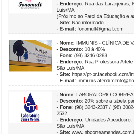
-
Endereço:
Rua das Laranjeiras, 
Luís/MA
(Próximo ao Farol da Educação e a
-
Site:
Não informado
-
E-mail:
fonomult@gmail.com
-
Nome:
IMMUNIS - CLÍNICA DE 
-
Desconto:
10 à 40%
-
Fone:
(98) 3246-0288
-
Endereço:
Rua Professora Arlete
São Luís/MA
-
Site:
https://pt-br.facebook.com/
-
E-mail:
immunis.atendimento@ho
-
Nome:
LABORATÓRIO CORRÊA
-
Desconto:
20% sobre a tabela par
-
Fone:
(98) 3243-2337 / (98) 3082-
2532
-
Endereço:
Unidades Apeadouro, V
São Luís/MA
-
Site:
www.labcorreamendes.com.