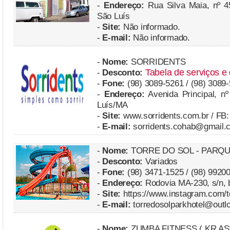
-
Endereço:
Rua Silva Maia, nº 4
São Luís
-
Site:
Não informado.
-
E-mail:
Não informado.
-
Nome:
SORRIDENTS
Tabela de serviços e
-
Desconto:
-
Fone:
(98) 3089-5261 / (98) 3089
-
Endereço:
Avenida Principal, nº
Luís/MA
-
Site:
www.sorridents.com.br / FB:
-
E-mail:
sorridents.cohab@gmail.
-
Nome:
TORRE DO SOL - PARQ
-
Desconto:
Variados
-
Fone:
(98) 3471-1525 / (98) 9920
-
Endereço:
Rodovia MA-230, s/n, 
-
Site:
https://www.instagram.com/t
-
E-mail:
torredosolparkhotel@outl
-
Nome:
ZUMBA FITNESS ( KR A