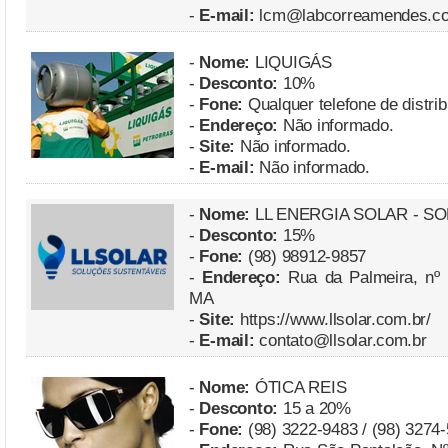
-
E-mail:
lcm@labcorreamendes.co
-
Nome:
LIQUIGÁS
-
Desconto:
10%
-
Fone:
Qualquer telefone de distrib
-
Endereço:
Não informado.
-
Site:
Não informado.
-
E-mail:
Não informado.
-
Nome:
LL ENERGIA SOLAR - S
-
Desconto:
15%
-
Fone:
(98) 98912-9857
-
Endereço:
Rua da Palmeira, nº 1
MA
-
Site:
https://www.llsolar.com.br/
-
E-mail:
contato@llsolar.com.br
-
Nome:
ÓTICA REIS
-
Desconto:
15 a 20%
-
Fone:
(98) 3222-9483 / (98) 3274