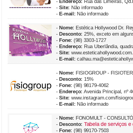
-
Endereço:
Rua das Limeiras, Qd.
-
Site:
Não informado
-
E-mail:
Não informado
-
Nome:
Estética Hollywood Dr. Re
-
Desconto:
25%, exceto em algun
-
Fone:
(98) 3303-1727
-
Endereço:
Rua Uberlândia, quadra
-
Site:
www.esteticahollywood.com.
-
E-mail:
calhau.ma@esteticaholly
-
Nome:
FISIOGROUP - FISIOTE
-
Desconto:
15%
-
Fone:
(98) 98179-4062
-
Endereço:
Avenida Principal, nº 
-
Site:
www.instagram.com/fisiogro
-
E-mail:
Não informado
-
Nome:
FONOMULT - CONSULTÓ
Tabela de serviços e
-
Desconto:
-
Fone:
(98) 99170-7503