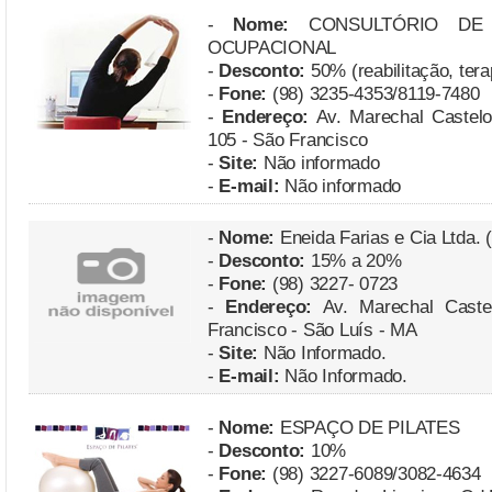
-
Nome:
CONSULTÓRIO DE 
OCUPACIONAL
-
Desconto:
50% (reabilitação, ter
-
Fone:
(98) 3235-4353/8119-7480
-
Endereço:
Av. Marechal Castelo
105 - São Francisco
-
Site:
Não informado
-
E-mail:
Não informado
-
Nome:
Eneida Farias e Cia Ltda.
-
Desconto:
15% a 20%
-
Fone:
(98) 3227- 0723
-
Endereço:
Av. Marechal Caste
Francisco - São Luís - MA
-
Site:
Não Informado.
-
E-mail:
Não Informado.
-
Nome:
ESPAÇO DE PILATES
-
Desconto:
10%
-
Fone:
(98) 3227-6089/3082-4634