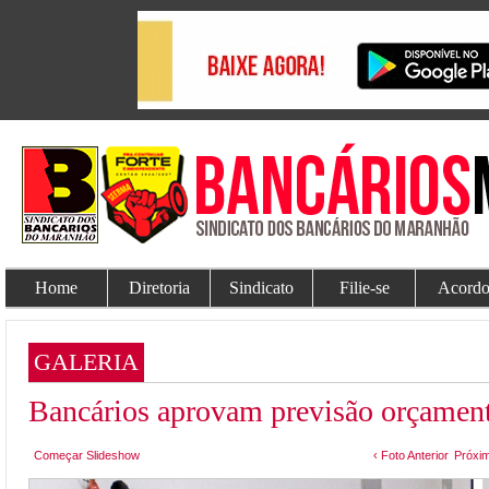
Home
Diretoria
Sindicato
Filie-se
Acordo
GALERIA
Bancários aprovam previsão orçament
Começar Slideshow
‹ Foto Anterior
Próxim