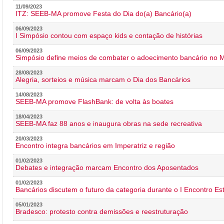
11/09/2023
ITZ: SEEB-MA promove Festa do Dia do(a) Bancário(a)
06/09/2023
I Simpósio contou com espaço kids e contação de histórias
06/09/2023
Simpósio define meios de combater o adoecimento bancário no
28/08/2023
Alegria, sorteios e música marcam o Dia dos Bancários
14/08/2023
SEEB-MA promove FlashBank: de volta às boates
18/04/2023
SEEB-MA faz 88 anos e inaugura obras na sede recreativa
20/03/2023
Encontro integra bancários em Imperatriz e região
01/02/2023
Debates e integração marcam Encontro dos Aposentados
01/02/2023
Bancários discutem o futuro da categoria durante o I Encontro E
05/01/2023
Bradesco: protesto contra demissões e reestruturação