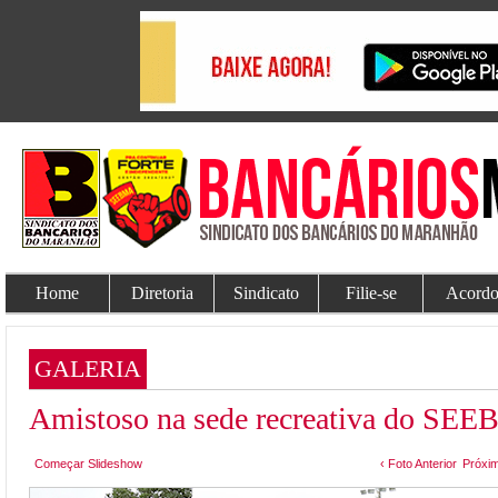
Home
Diretoria
Sindicato
Filie-se
Acordo
GALERIA
Amistoso na sede recreativa do SE
Começar Slideshow
‹ Foto Anterior
Próxim