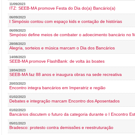
11/09/2023
ITZ: SEEB-MA promove Festa do Dia do(a) Bancário(a)
06/09/2023
I Simpósio contou com espaço kids e contação de histórias
06/09/2023
Simpósio define meios de combater o adoecimento bancário no
28/08/2023
Alegria, sorteios e música marcam o Dia dos Bancários
14/08/2023
SEEB-MA promove FlashBank: de volta às boates
18/04/2023
SEEB-MA faz 88 anos e inaugura obras na sede recreativa
20/03/2023
Encontro integra bancários em Imperatriz e região
01/02/2023
Debates e integração marcam Encontro dos Aposentados
01/02/2023
Bancários discutem o futuro da categoria durante o I Encontro E
05/01/2023
Bradesco: protesto contra demissões e reestruturação