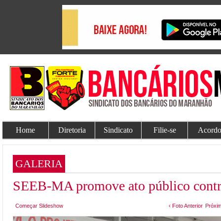
Home
Diretoria
Sindicato
Filie-se
Acordo
GALERIA
SEEB-MA promove ato público contra 
Começar Slideshow
‹ Foto Anterior
Próxim