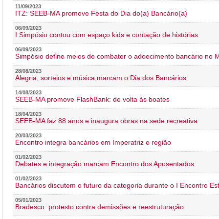
11/09/2023
ITZ: SEEB-MA promove Festa do Dia do(a) Bancário(a)
06/09/2023
I Simpósio contou com espaço kids e contação de histórias
06/09/2023
Simpósio define meios de combater o adoecimento bancário no
28/08/2023
Alegria, sorteios e música marcam o Dia dos Bancários
14/08/2023
SEEB-MA promove FlashBank: de volta às boates
18/04/2023
SEEB-MA faz 88 anos e inaugura obras na sede recreativa
20/03/2023
Encontro integra bancários em Imperatriz e região
01/02/2023
Debates e integração marcam Encontro dos Aposentados
01/02/2023
Bancários discutem o futuro da categoria durante o I Encontro E
05/01/2023
Bradesco: protesto contra demissões e reestruturação