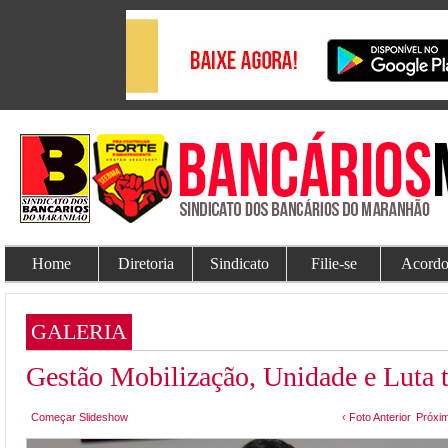
Home
Diretoria
Sindicato
Filie-se
Acordo
GALERIA
Gestão Mobilização, Unidade e Lut
Começar Slideshow
‹ Foto Anterior
Próxim