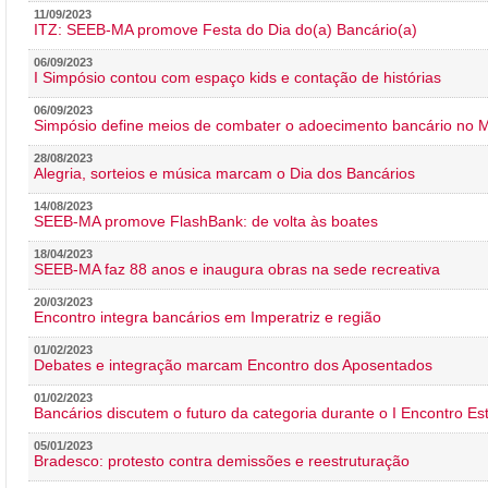
11/09/2023
ITZ: SEEB-MA promove Festa do Dia do(a) Bancário(a)
06/09/2023
I Simpósio contou com espaço kids e contação de histórias
06/09/2023
Simpósio define meios de combater o adoecimento bancário no
28/08/2023
Alegria, sorteios e música marcam o Dia dos Bancários
14/08/2023
SEEB-MA promove FlashBank: de volta às boates
18/04/2023
SEEB-MA faz 88 anos e inaugura obras na sede recreativa
20/03/2023
Encontro integra bancários em Imperatriz e região
01/02/2023
Debates e integração marcam Encontro dos Aposentados
01/02/2023
Bancários discutem o futuro da categoria durante o I Encontro E
05/01/2023
Bradesco: protesto contra demissões e reestruturação