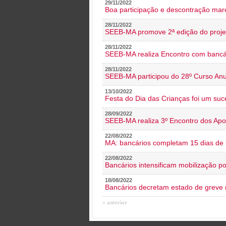
29/11/2022
Boa participação e descontração mar
28/11/2022
SEEB-MA promove 2ª edição do proje
28/11/2022
SEEB-MA realiza Encontro com bancá
28/11/2022
SEEB-MA participou do 28º Curso An
13/10/2022
Festa do Dia das Crianças foi um suc
28/09/2022
SEEB-MA realiza 3º Encontro dos Ap
22/08/2022
MA: bancários completam 15 dias de l
22/08/2022
Bancários intensificam mobilização p
18/08/2022
Bancários decretam estado de greve
« anterior