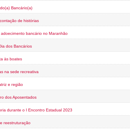
do(a) Bancário(a)
contação de histórias
o adoecimento bancário no Maranhão
Dia dos Bancários
a às boates
s na sede recreativa
triz e região
ro dos Aposentados
oria durante o I Encontro Estadual 2023
e reestruturação