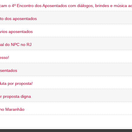
cam o 4º Encontro dos Aposentados com diálogos, brindes e música ao
to dos aposentados
rios aposentados
ual do NPC no RJ
esso!
osentados
uta por proposta!
or proposta digna
 no Maranhão