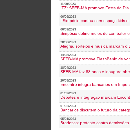
11/09/2023
ITZ: SEEB-MA promove Festa do Dia 
06/09/2023
I Simpósio contou com espaço kids e 
06/09/2023
Simpósio define meios de combater 
28/08/2023
Alegria, sorteios e música marcam o 
14/08/2023
SEEB-MA promove FlashBank: de volt
18/04/2023
SEEB-MA faz 88 anos e inaugura obra
20/03/2023
Encontro integra bancários em Impera
01/02/2023
Debates e integração marcam Encont
01/02/2023
Bancários discutem o futuro da categ
05/01/2023
Bradesco: protesto contra demissões 