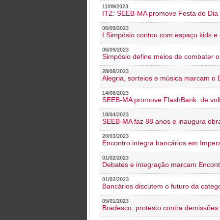
11/09/2023
ITZ: SEEB-MA promove Festa do Dia 
06/09/2023
I Simpósio contou com espaço kids e 
06/09/2023
Simpósio define meios de combater 
28/08/2023
Alegria, sorteios e música marcam o 
14/08/2023
SEEB-MA promove FlashBank: de volt
18/04/2023
SEEB-MA faz 88 anos e inaugura obra
20/03/2023
Encontro integra bancários em Impera
01/02/2023
Debates e integração marcam Encont
01/02/2023
Bancários discutem o futuro da categ
05/01/2023
Bradesco: protesto contra demissões 