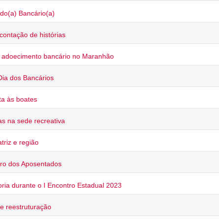
do(a) Bancário(a)
contação de histórias
o adoecimento bancário no Maranhão
Dia dos Bancários
a às boates
s na sede recreativa
triz e região
ro dos Aposentados
oria durante o I Encontro Estadual 2023
e reestruturação