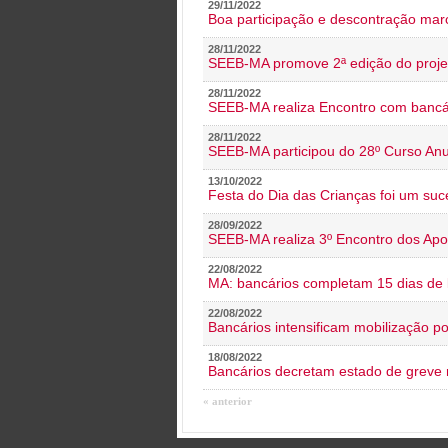
29/11/2022
Boa participação e descontração mar
28/11/2022
SEEB-MA promove 2ª edição do proje
28/11/2022
SEEB-MA realiza Encontro com bancá
28/11/2022
SEEB-MA participou do 28º Curso An
13/10/2022
Festa do Dia das Crianças foi um suc
28/09/2022
SEEB-MA realiza 3º Encontro dos Ap
22/08/2022
MA: bancários completam 15 dias de l
22/08/2022
Bancários intensificam mobilização p
18/08/2022
Bancários decretam estado de greve
« anterior