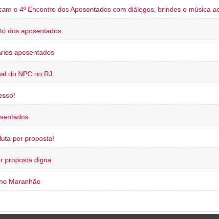
cam o 4º Encontro dos Aposentados com diálogos, brindes e música ao
to dos aposentados
rios aposentados
ual do NPC no RJ
esso!
osentados
uta por proposta!
or proposta digna
 no Maranhão