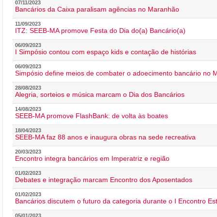
07/11/2023
Bancários da Caixa paralisam agências no Maranhão
11/09/2023
ITZ: SEEB-MA promove Festa do Dia do(a) Bancário(a)
06/09/2023
I Simpósio contou com espaço kids e contação de histórias
06/09/2023
Simpósio define meios de combater o adoecimento bancário no
28/08/2023
Alegria, sorteios e música marcam o Dia dos Bancários
14/08/2023
SEEB-MA promove FlashBank: de volta às boates
18/04/2023
SEEB-MA faz 88 anos e inaugura obras na sede recreativa
20/03/2023
Encontro integra bancários em Imperatriz e região
01/02/2023
Debates e integração marcam Encontro dos Aposentados
01/02/2023
Bancários discutem o futuro da categoria durante o I Encontro E
05/01/2023