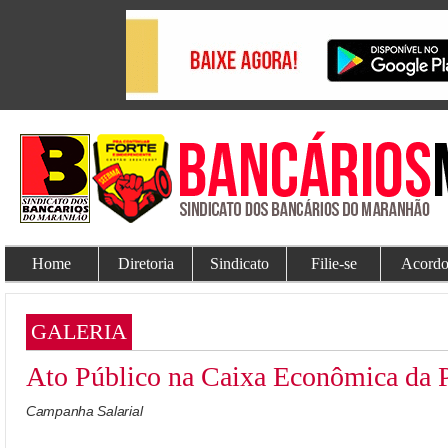
Home
Diretoria
Sindicato
Filie-se
Acordo
GALERIA
Ato Público na Caixa Econômica da 
Campanha Salarial