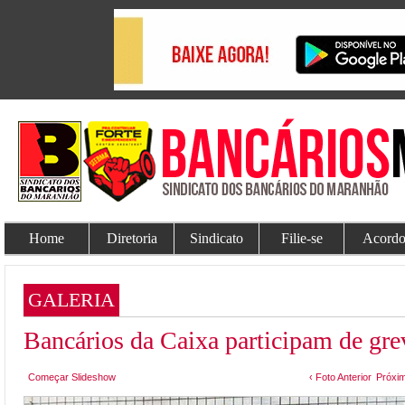
Home
Diretoria
Sindicato
Filie-se
Acordo
GALERIA
Bancários da Caixa participam de gre
Começar Slideshow
‹ Foto Anterior
Próxim