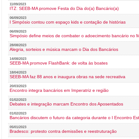
11/09/2023
ITZ: SEEB-MA promove Festa do Dia do(a) Bancário(a)
06/09/2023
I Simpósio contou com espaço kids e contação de histórias
06/09/2023
Simpósio define meios de combater o adoecimento bancário no
28/08/2023
Alegria, sorteios e música marcam o Dia dos Bancários
14/08/2023
SEEB-MA promove FlashBank: de volta às boates
18/04/2023
SEEB-MA faz 88 anos e inaugura obras na sede recreativa
20/03/2023
Encontro integra bancários em Imperatriz e região
01/02/2023
Debates e integração marcam Encontro dos Aposentados
01/02/2023
Bancários discutem o futuro da categoria durante o I Encontro E
05/01/2023
Bradesco: protesto contra demissões e reestruturação