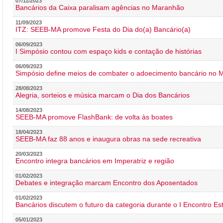
07/11/2023
Bancários da Caixa paralisam agências no Maranhão
11/09/2023
ITZ: SEEB-MA promove Festa do Dia do(a) Bancário(a)
06/09/2023
I Simpósio contou com espaço kids e contação de histórias
06/09/2023
Simpósio define meios de combater o adoecimento bancário no
28/08/2023
Alegria, sorteios e música marcam o Dia dos Bancários
14/08/2023
SEEB-MA promove FlashBank: de volta às boates
18/04/2023
SEEB-MA faz 88 anos e inaugura obras na sede recreativa
20/03/2023
Encontro integra bancários em Imperatriz e região
01/02/2023
Debates e integração marcam Encontro dos Aposentados
01/02/2023
Bancários discutem o futuro da categoria durante o I Encontro E
05/01/2023