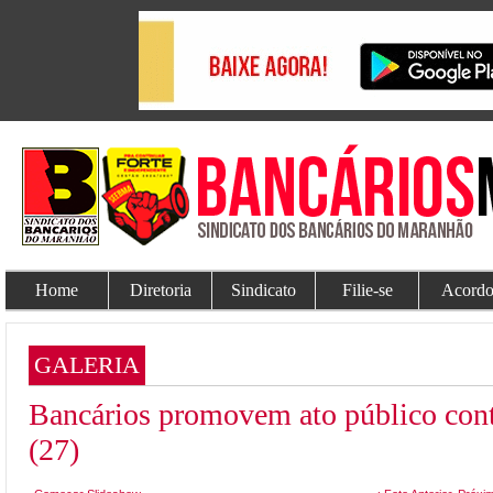
Home
Diretoria
Sindicato
Filie-se
Acordo
GALERIA
Bancários promovem ato público contra
(27)