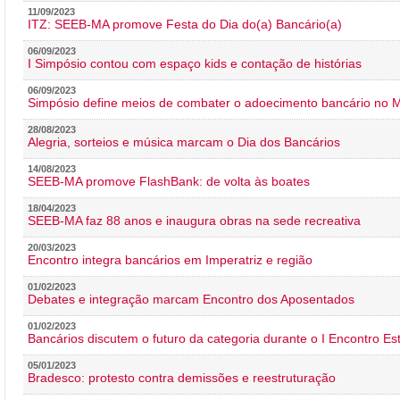
11/09/2023
ITZ: SEEB-MA promove Festa do Dia do(a) Bancário(a)
06/09/2023
I Simpósio contou com espaço kids e contação de histórias
06/09/2023
Simpósio define meios de combater o adoecimento bancário no
28/08/2023
Alegria, sorteios e música marcam o Dia dos Bancários
14/08/2023
SEEB-MA promove FlashBank: de volta às boates
18/04/2023
SEEB-MA faz 88 anos e inaugura obras na sede recreativa
20/03/2023
Encontro integra bancários em Imperatriz e região
01/02/2023
Debates e integração marcam Encontro dos Aposentados
01/02/2023
Bancários discutem o futuro da categoria durante o I Encontro E
05/01/2023
Bradesco: protesto contra demissões e reestruturação