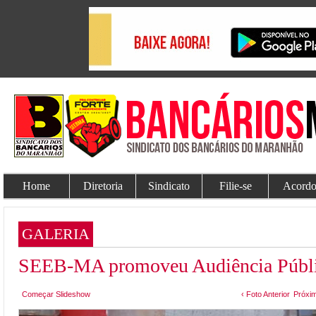
Home
Diretoria
Sindicato
Filie-se
Acordo
GALERIA
SEEB-MA promoveu Audiência Públi
Começar Slideshow
‹ Foto Anterior
Próxim