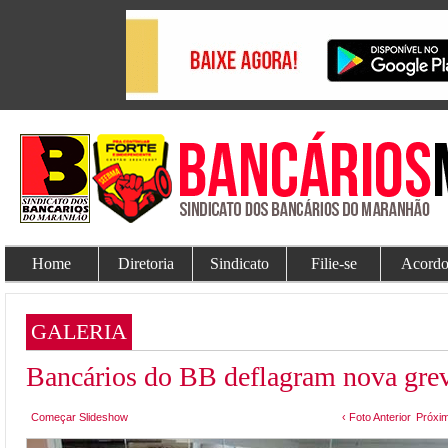
Home
Diretoria
Sindicato
Filie-se
Acordo
GALERIA
Bancários do BB deflagram nova greve
Começar Slideshow
‹ Foto Anterior
Próxim