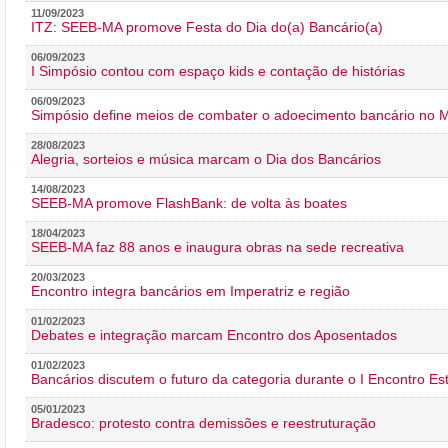
11/09/2023
ITZ: SEEB-MA promove Festa do Dia do(a) Bancário(a)
06/09/2023
I Simpósio contou com espaço kids e contação de histórias
06/09/2023
Simpósio define meios de combater o adoecimento bancário no
28/08/2023
Alegria, sorteios e música marcam o Dia dos Bancários
14/08/2023
SEEB-MA promove FlashBank: de volta às boates
18/04/2023
SEEB-MA faz 88 anos e inaugura obras na sede recreativa
20/03/2023
Encontro integra bancários em Imperatriz e região
01/02/2023
Debates e integração marcam Encontro dos Aposentados
01/02/2023
Bancários discutem o futuro da categoria durante o I Encontro E
05/01/2023
Bradesco: protesto contra demissões e reestruturação