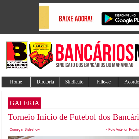
Home
Diretoria
Sindicato
Filie-se
Acordo
GALERIA
Torneio Início de Futebol dos Bancár
Começar Slideshow
‹ Foto Anterior
Próxim