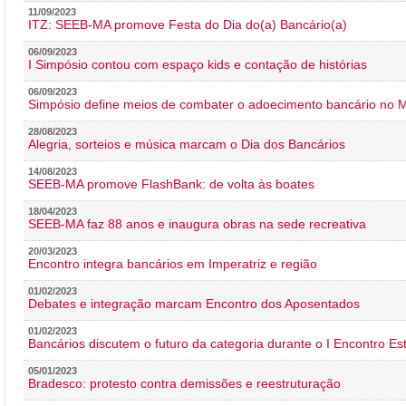
11/09/2023
ITZ: SEEB-MA promove Festa do Dia do(a) Bancário(a)
06/09/2023
I Simpósio contou com espaço kids e contação de histórias
06/09/2023
Simpósio define meios de combater o adoecimento bancário no
28/08/2023
Alegria, sorteios e música marcam o Dia dos Bancários
14/08/2023
SEEB-MA promove FlashBank: de volta às boates
18/04/2023
SEEB-MA faz 88 anos e inaugura obras na sede recreativa
20/03/2023
Encontro integra bancários em Imperatriz e região
01/02/2023
Debates e integração marcam Encontro dos Aposentados
01/02/2023
Bancários discutem o futuro da categoria durante o I Encontro E
05/01/2023
Bradesco: protesto contra demissões e reestruturação