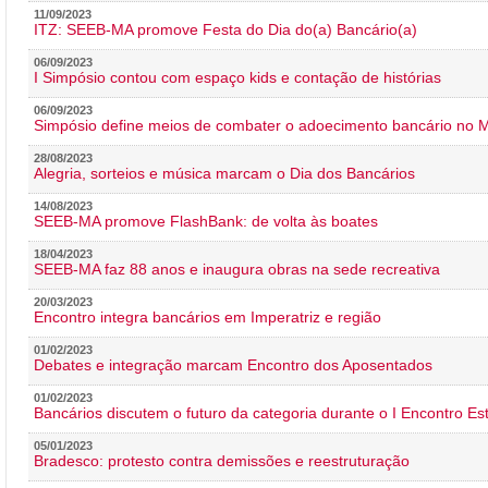
11/09/2023
ITZ: SEEB-MA promove Festa do Dia do(a) Bancário(a)
06/09/2023
I Simpósio contou com espaço kids e contação de histórias
06/09/2023
Simpósio define meios de combater o adoecimento bancário no
28/08/2023
Alegria, sorteios e música marcam o Dia dos Bancários
14/08/2023
SEEB-MA promove FlashBank: de volta às boates
18/04/2023
SEEB-MA faz 88 anos e inaugura obras na sede recreativa
20/03/2023
Encontro integra bancários em Imperatriz e região
01/02/2023
Debates e integração marcam Encontro dos Aposentados
01/02/2023
Bancários discutem o futuro da categoria durante o I Encontro E
05/01/2023
Bradesco: protesto contra demissões e reestruturação