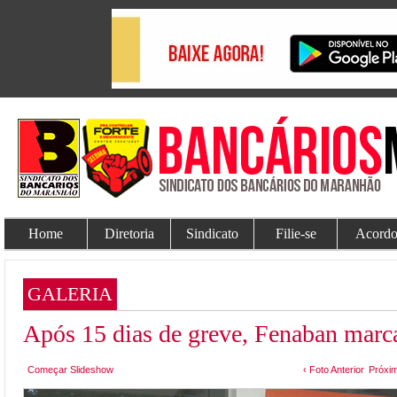
Home
Diretoria
Sindicato
Filie-se
Acordo
GALERIA
Após 15 dias de greve, Fenaban marc
Começar Slideshow
‹ Foto Anterior
Próxim