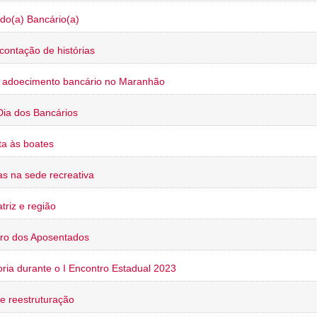
do(a) Bancário(a)
contação de histórias
o adoecimento bancário no Maranhão
Dia dos Bancários
a às boates
s na sede recreativa
triz e região
ro dos Aposentados
oria durante o I Encontro Estadual 2023
e reestruturação