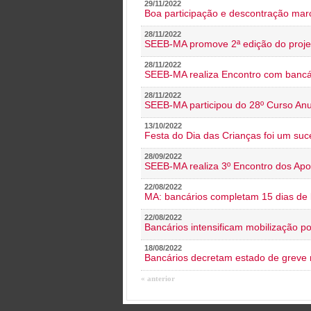
29/11/2022
Boa participação e descontração mar
28/11/2022
SEEB-MA promove 2ª edição do proje
28/11/2022
SEEB-MA realiza Encontro com bancá
28/11/2022
SEEB-MA participou do 28º Curso An
13/10/2022
Festa do Dia das Crianças foi um suc
28/09/2022
SEEB-MA realiza 3º Encontro dos Ap
22/08/2022
MA: bancários completam 15 dias de l
22/08/2022
Bancários intensificam mobilização p
18/08/2022
Bancários decretam estado de greve
« anterior