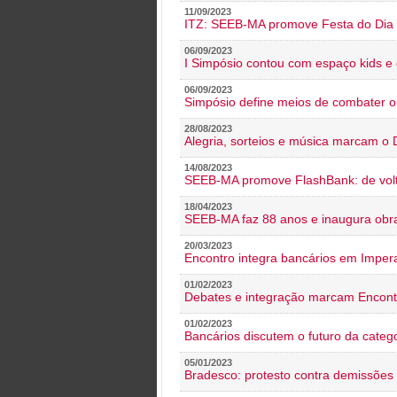
11/09/2023
ITZ: SEEB-MA promove Festa do Dia 
06/09/2023
I Simpósio contou com espaço kids e 
06/09/2023
Simpósio define meios de combater 
28/08/2023
Alegria, sorteios e música marcam o 
14/08/2023
SEEB-MA promove FlashBank: de volt
18/04/2023
SEEB-MA faz 88 anos e inaugura obra
20/03/2023
Encontro integra bancários em Impera
01/02/2023
Debates e integração marcam Encont
01/02/2023
Bancários discutem o futuro da categ
05/01/2023
Bradesco: protesto contra demissões 