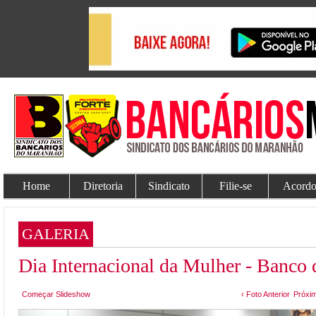
Home
Diretoria
Sindicato
Filie-se
Acordo
GALERIA
Dia Internacional da Mulher - Banco
Começar Slideshow
‹ Foto Anterior
Próxim