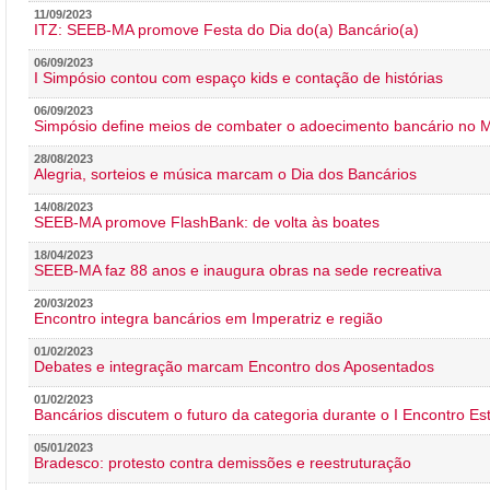
11/09/2023
ITZ: SEEB-MA promove Festa do Dia do(a) Bancário(a)
06/09/2023
I Simpósio contou com espaço kids e contação de histórias
06/09/2023
Simpósio define meios de combater o adoecimento bancário no
28/08/2023
Alegria, sorteios e música marcam o Dia dos Bancários
14/08/2023
SEEB-MA promove FlashBank: de volta às boates
18/04/2023
SEEB-MA faz 88 anos e inaugura obras na sede recreativa
20/03/2023
Encontro integra bancários em Imperatriz e região
01/02/2023
Debates e integração marcam Encontro dos Aposentados
01/02/2023
Bancários discutem o futuro da categoria durante o I Encontro E
05/01/2023
Bradesco: protesto contra demissões e reestruturação