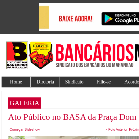
Home
Diretoria
Sindicato
Filie-se
Acordo
GALERIA
Ato Público no BASA da Praça Dom 
Começar Slideshow
‹ Foto Anterior
Próxim