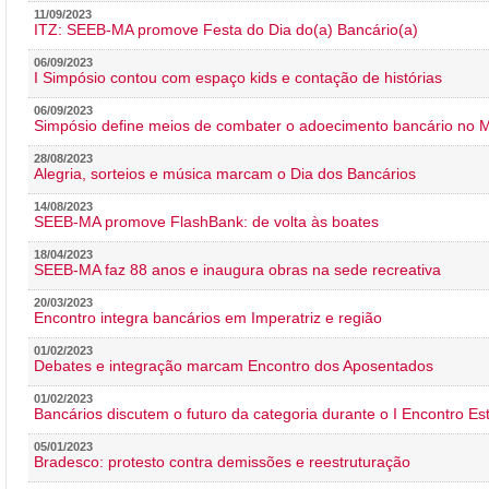
11/09/2023
ITZ: SEEB-MA promove Festa do Dia do(a) Bancário(a)
06/09/2023
I Simpósio contou com espaço kids e contação de histórias
06/09/2023
Simpósio define meios de combater o adoecimento bancário no
28/08/2023
Alegria, sorteios e música marcam o Dia dos Bancários
14/08/2023
SEEB-MA promove FlashBank: de volta às boates
18/04/2023
SEEB-MA faz 88 anos e inaugura obras na sede recreativa
20/03/2023
Encontro integra bancários em Imperatriz e região
01/02/2023
Debates e integração marcam Encontro dos Aposentados
01/02/2023
Bancários discutem o futuro da categoria durante o I Encontro E
05/01/2023
Bradesco: protesto contra demissões e reestruturação