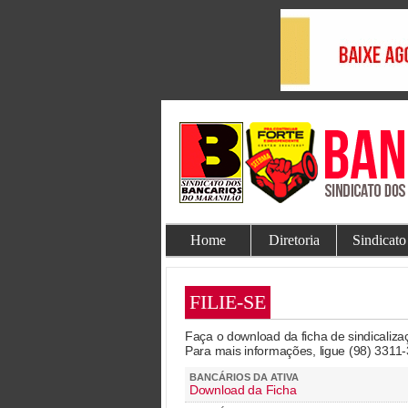
Home
Diretoria
Sindicato
FILIE-SE
Faça o download da ficha de sindicaliz
Para mais informações, ligue (98) 3311
BANCÁRIOS DA ATIVA
Download da Ficha