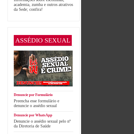
academia, zumba e outros atrativos
da Sede; confira!
ASSÉDIO SEXUAL
Denuncie por Formulário
Preencha esse formulário e
denuncie o assédio sexual
Denuncie por WhatsApp
Denuncie o assédio sexual pelo nº
da Diretoria de Saúde