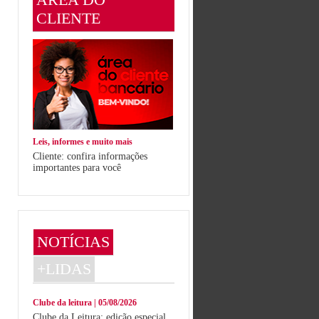
CLIENTE
Leis, informes e muito mais
Cliente: confira informações
importantes para você
NOTÍCIAS
+LIDAS
Clube da leitura | 05/08/2026
Clube da Leitura: edição especial