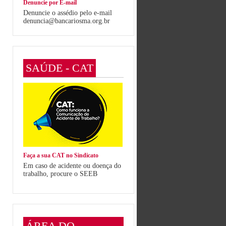
Denuncie por E-mail
Denuncie o assédio pelo e-mail
denuncia@bancariosma.org.br
SAÚDE - CAT
Faça a sua CAT no Sindicato
Em caso de acidente ou doença do
trabalho, procure o SEEB
ÁREA DO