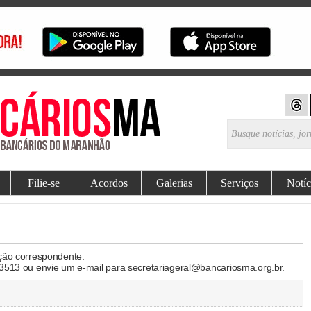
Filie-se
Acordos
Galerias
Serviços
Notíc
ação correspondente.
-3513 ou envie um e-mail para secretariageral@bancariosma.org.br.