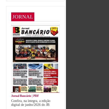
JORNAL
Jornal Bancário | PDF
Confira, na íntegra, a edição
digital de junho/2026 do JB