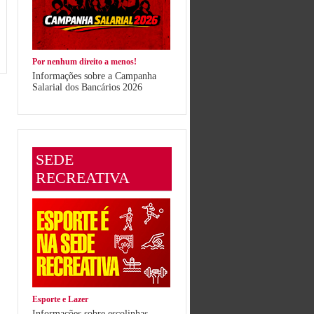
Por nenhum direito a menos!
Informações sobre a Campanha
Salarial dos Bancários 2026
SEDE
RECREATIVA
Esporte e Lazer
Informações sobre escolinhas,