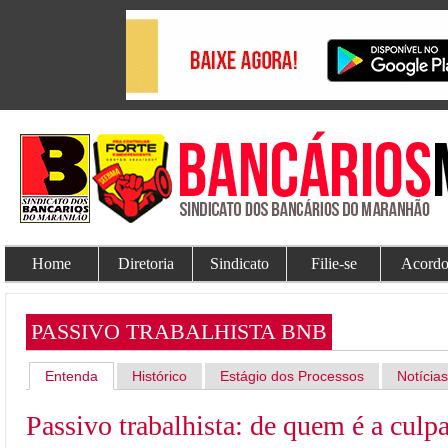
Home
Diretoria
Sindicato
Filie-se
Acordo
PASSIVO TRABALHISTA BNB
Entenda
Histórico
Estágio dos Processos
Notícias
Passivo trabalhista: de quem é a culp