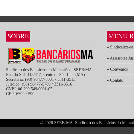
SOBRE
MENU R
» Sindicalize-se
» Assessoria Jur
» Convênios
Sindicato dos Bancários do Maranhão - SEEB/MA
Rua do Sol, 413/417, Centro – São Luís (MA)
Secretaria: (98) 98477-8001 / 3311-3513
» Contato
Jurídico: (98) 98477-5789 / 3311-3516
CNPJ: 06.299.549/0001-05
CEP: 65020-590
©
2026 SEEB-MA. Sindicato dos Bancários do Maranhão