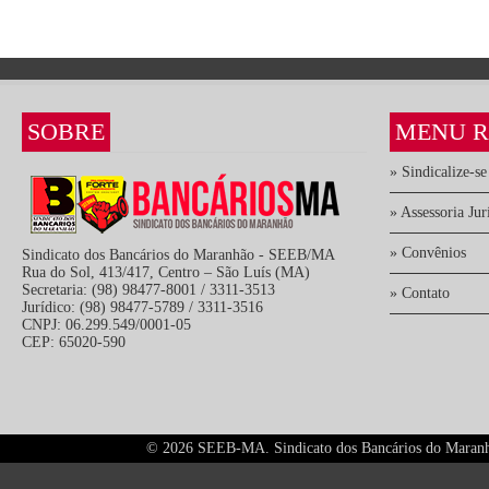
SOBRE
MENU R
» Sindicalize-se
» Assessoria Jur
» Convênios
Sindicato dos Bancários do Maranhão - SEEB/MA
Rua do Sol, 413/417, Centro – São Luís (MA)
Secretaria: (98) 98477-8001 / 3311-3513
» Contato
Jurídico: (98) 98477-5789 / 3311-3516
CNPJ: 06.299.549/0001-05
CEP: 65020-590
©
2026 SEEB-MA. Sindicato dos Bancários do Maranhão