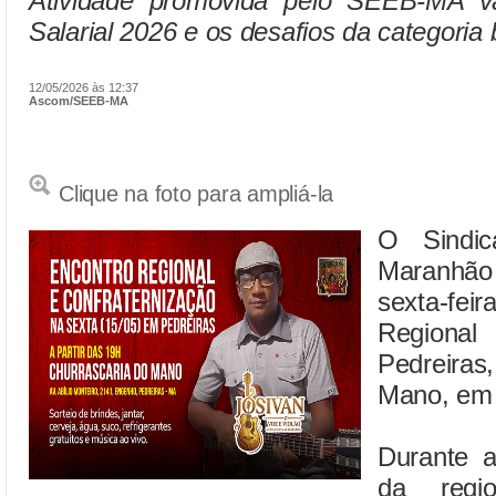
Atividade promovida pelo SEEB-MA v
Salarial 2026 e os desafios da categoria 
12/05/2026 às 12:37
Ascom/SEEB-MA
Clique na foto para ampliá-la
O Sindic
Maranhão 
sexta-fe
Regional
Pedreira
Mano, em 
Durante a
da regio