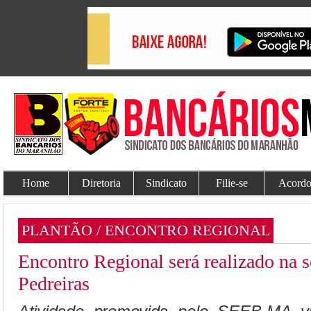
Home
Diretoria
Sindicato
Filie-se
Acordo
PLANTÃO / ENCONTRO REGIONAL
Encontro Regional será realizado na s
Pedreiras