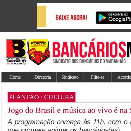
Home
Diretoria
Sindicato
Filie-se
Acordo
PLANTÃO / CULTURA
Jogo do Brasil e música ao vivo é na
A programação começa às 11h, com o 
que promete animar os bancários(as).