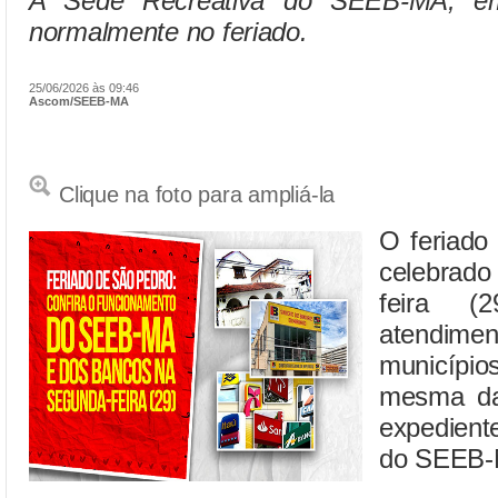
A Sede Recreativa do SEEB-MA, em
normalmente no feriado.
25/06/2026 às 09:46
Ascom/SEEB-MA
Clique na foto para ampliá-la
O feriado
celebrad
feira (
atendimen
municíp
mesma da
expedient
do SEEB-