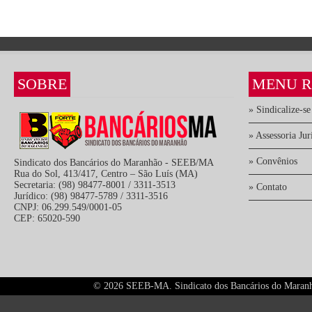
SOBRE
MENU R
» Sindicalize-se
» Assessoria Jur
» Convênios
Sindicato dos Bancários do Maranhão - SEEB/MA
Rua do Sol, 413/417, Centro – São Luís (MA)
Secretaria: (98) 98477-8001 / 3311-3513
» Contato
Jurídico: (98) 98477-5789 / 3311-3516
CNPJ: 06.299.549/0001-05
CEP: 65020-590
©
2026 SEEB-MA. Sindicato dos Bancários do Maranhão