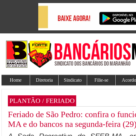
Home
Diretoria
Sindicato
Filie-se
Acordo
PLANTÃO / FERIADO
Feriado de São Pedro: confira o fun
MA e do bancos na segunda-feira (29