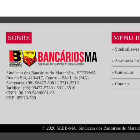
SOBRE
MENU R
» Sindicalize-se
» Assessoria Jur
» Convênios
Sindicato dos Bancários do Maranhão - SEEB/MA
Rua do Sol, 413/417, Centro – São Luís (MA)
Secretaria: (98) 98477-8001 / 3311-3513
» Contato
Jurídico: (98) 98477-5789 / 3311-3516
CNPJ: 06.299.549/0001-05
CEP: 65020-590
©
2026 SEEB-MA. Sindicato dos Bancários do Maranhão