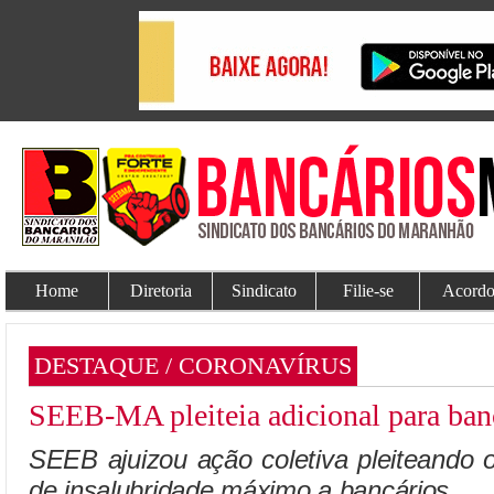
Home
Diretoria
Sindicato
Filie-se
Acordo
DESTAQUE / CORONAVÍRUS
SEEB-MA pleiteia adicional para banc
SEEB ajuizou ação coletiva pleiteando 
de insalubridade máximo a bancários.