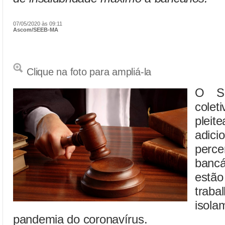
07/05/2020 às 09:11
Ascom/SEEB-MA
Clique na foto para ampliá-la
O SE
colet
plei
adici
perce
banc
estã
traba
isola
pandemia do coronavírus.