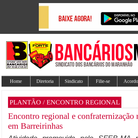
Home
Diretoria
Sindicato
Filie-se
Acordo
PLANTÃO / ENCONTRO REGIONAL
Encontro regional e confraternização n
em Barreirinhas