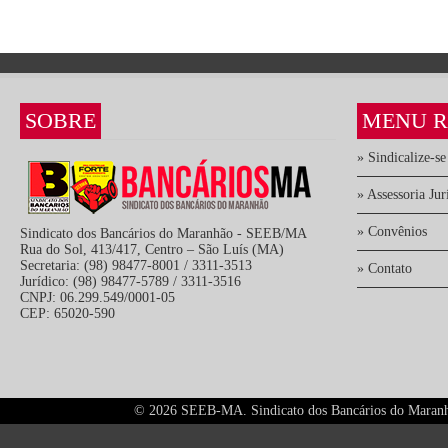
SOBRE
MENU R
» Sindicalize-se
» Assessoria Jur
» Convênios
Sindicato dos Bancários do Maranhão - SEEB/MA
Rua do Sol, 413/417, Centro – São Luís (MA)
Secretaria: (98) 98477-8001 / 3311-3513
» Contato
Jurídico: (98) 98477-5789 / 3311-3516
CNPJ: 06.299.549/0001-05
CEP: 65020-590
©
2026 SEEB-MA. Sindicato dos Bancários do Maranhão