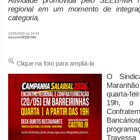
Atividade promovida pelo SEEB-MA re
regional em um momento de integraç
categoria.
19/05/2026 às 10:44
Ascom/SEEB-MA
Clique na foto para ampliá-la
O Sindic
Maranhão 
quarta-fe
19h, o 
Confr
Bancários
program
Travess