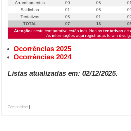
Arrombamentos
00
05
0
Saidinhas
01
06
0
Tentativas
03
01
0
TOTAL
07
13
0
Atenção:
neste comparativo estão incluídas as
tentativas
de 
As informações aqui registradas foram divul
Ocorrências 2025
Ocorrências 2024
Listas atualizadas em: 02/12/2025.
|
Compartilhe