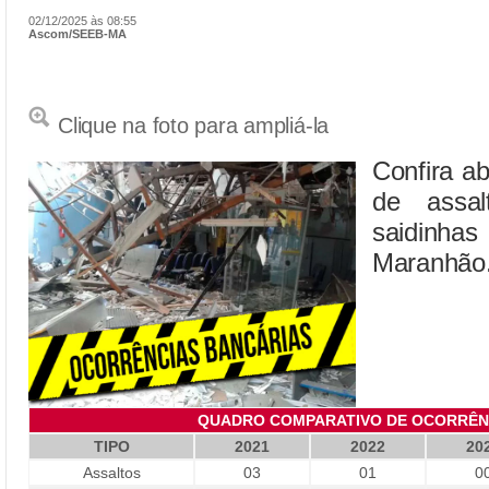
02/12/2025 às 08:55
Ascom/SEEB-MA
Clique na foto para ampliá-la
Confira ab
de assal
saidinhas
Maranhão
QUADRO COMPARATIVO DE OCORRÊNC
TIPO
2021
2022
20
Assaltos
03
01
0