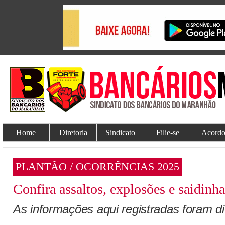
Home
Diretoria
Sindicato
Filie-se
Acordo
PLANTÃO / OCORRÊNCIAS 2025
Confira assaltos, explosões e saidin
As informações aqui registradas foram d