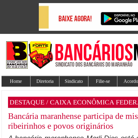
Home
Diretoria
Sindicato
Filie-se
Acordo
DESTAQUE / CAIXA ECONÔMICA FEDER
Bancária maranhense participa de mis
ribeirinhos e povos originários