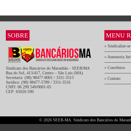
SOBRE
MENU R
» Sindicalize-se
» Assessoria Jur
» Convênios
Sindicato dos Bancários do Maranhão - SEEB/MA
Rua do Sol, 413/417, Centro – São Luís (MA)
Secretaria: (98) 98477-8001 / 3311-3513
» Contato
Jurídico: (98) 98477-5789 / 3311-3516
CNPJ: 06.299.549/0001-05
CEP: 65020-590
©
2026 SEEB-MA. Sindicato dos Bancários do Maranhão