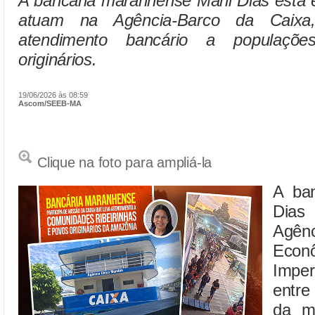
A bancária maranhense Marli Dias está e
atuam na Agência-Barco da Caixa,
atendimento bancário a populaçõe
originários.
19/06/2026 às 08:59
Ascom/SEEB-MA
Clique na foto para ampliá-la
A ban
Dias
Agê
Eco
Imper
entre
da m