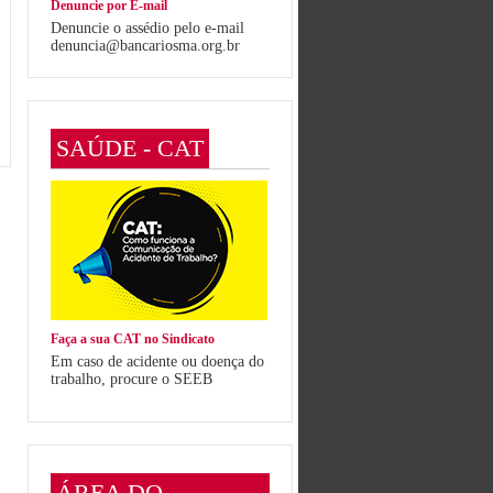
Denuncie por E-mail
Denuncie o assédio pelo e-mail
denuncia@bancariosma.org.br
SAÚDE - CAT
Faça a sua CAT no Sindicato
Em caso de acidente ou doença do
trabalho, procure o SEEB
ÁREA DO