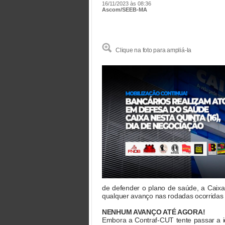
16/11/2023 às 08:36
Ascom/SEEB-MA
Clique na foto para ampliá-la
de defender o plano de saúde, a Caixa
qualquer avanço nas rodadas ocorridas 
NENHUM AVANÇO ATÉ AGORA!
Embora a Contraf-CUT tente passar a 