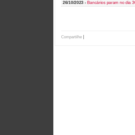
26/10/2023 -
Bancários param no dia 
|
Compartilhe