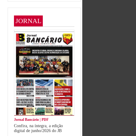
JORNAL
Jornal Bancário | PDF
Confira, na íntegra, a edição
digital de junho/2026 do JB