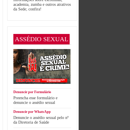
academia, zumba e outros atrativos
da Sede; confira!
ASSÉDIO SEXUAL
Denuncie por Formulário
Preencha esse formulário e
denuncie o assédio sexual
Denuncie por WhatsApp
Denuncie o assédio sexual pelo nº
da Diretoria de Saúde