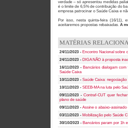
verdade – só apresentou medidas paliat
é o limite de 6,5% de contribuição do ba
empresa patrocinar o Saúde Caixa e não 
Por isso, nesta quinta-feira (16/11)
aceitaremos propostas rebaixadas.
A mo
MATÉRIAS RELACION
24/11/2023 -
Encontro Nacional sobre o
24/11/2023 -
DIGA NÃO à proposta inac
16/11/2023 -
Bancários dialogam com 
Saúde Caixa
10/11/2023 -
Saúde Caixa: negociação 
10/11/2023 -
SEEB-MA na luta pelo Saú
09/11/2023 -
Contraf-CUT quer fechar
plano de saúde
09/11/2023 -
Assine o abaixo-assinado
03/11/2023 -
Mobilização pelo Saúde Ca
30/10/2023 -
Bancários param por 1h 