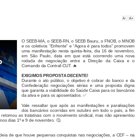
A-
A+
O SEEB-MA, o SEEB-RN, o SEEB Bauru, o FNOB, o MNOB
e os coletivos “Enfrente” e “Agora é para todos” promovem
uma manifestação nesta quinta-feira, dia 16 de novembro,
em São Paulo, data em que está ocorrendo uma nova
rodada de negociação entre a Direção da Caixa e o
Comando da Contraf-CUT. 🔥
EXIGIMOS PROPOSTA DECENTE!
Durante o ato público, o objetivo é cobrar do banco e da
Confederação negociações sérias e uma proposta digna
que garanta a viabilidade do Saúde Caixa para os bancários
da ativa e para os aposentados. ✅
Vale ressaltar que após as manifestações e paralisações
dos bancários ocorridas em outubro em todo o país, a fim
 retomou as tratativas com o movimento sindical, mas não apresentou
nos dias 1º e 9 de novembro. 🤔
ideia de que houve pequenas conquistas nas negociações, a CEF – na