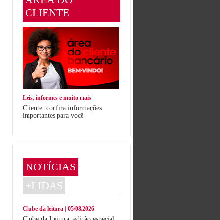
CLIENTE
Leis, informes e muito mais
Cliente: confira informações
importantes para você
NOTÍCIAS
+LIDAS
Clube da leitura | 05/08/2026
Clube da Leitura: edição especial