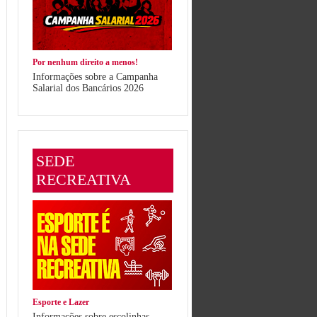
Por nenhum direito a menos!
Informações sobre a Campanha
Salarial dos Bancários 2026
SEDE
RECREATIVA
Esporte e Lazer
Informações sobre escolinhas,