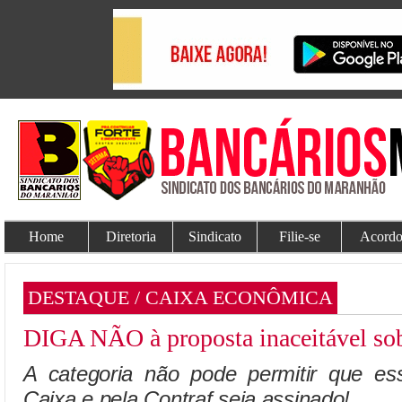
Home
Diretoria
Sindicato
Filie-se
Acordo
DESTAQUE / CAIXA ECONÔMICA
DIGA NÃO à proposta inaceitável so
A categoria não pode permitir que es
Caixa e pela Contraf seja assinado!