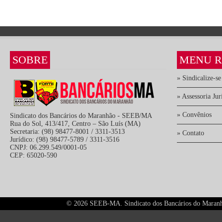
SOBRE
MENU R
» Sindicalize-se
» Assessoria Jur
» Convênios
Sindicato dos Bancários do Maranhão - SEEB/MA
Rua do Sol, 413/417, Centro – São Luís (MA)
Secretaria: (98) 98477-8001 / 3311-3513
» Contato
Jurídico: (98) 98477-5789 / 3311-3516
CNPJ: 06.299.549/0001-05
CEP: 65020-590
©
2026 SEEB-MA. Sindicato dos Bancários do Maranhão