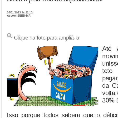
24/11/2023 às 11:13
Ascom/SEEB-MA
Clique na foto para ampliá-la
Até 
movi
unís
teto
pagam
da Ca
volta
30% 
Isso porque todos sabem que o défici