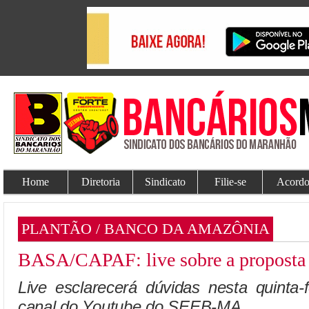
Home
Diretoria
Sindicato
Filie-se
Acordo
PLANTÃO / BANCO DA AMAZÔNIA
BASA/CAPAF: live sobre a proposta d
Live esclarecerá dúvidas nesta quinta-
canal do Youtube do SEEB-MA.