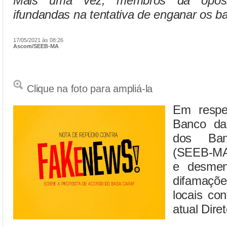
Mais uma vez, membros da oposi
ifundandas na tentativa de enganar os 
17/05/2021 às 08:26
Ascom/SEEB-MA
Clique na foto para ampliá-la
Em respei
Banco da
dos Ban
(SEEB-MA)
e desmen
difamaçõ
locais co
atual Diret