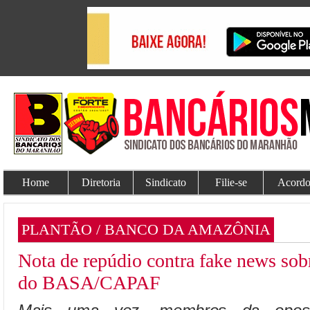
Home
Diretoria
Sindicato
Filie-se
Acordo
PLANTÃO / BANCO DA AMAZÔNIA
Nota de repúdio contra fake news sob
do BASA/CAPAF