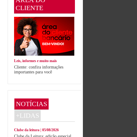
CLIENTE
Leis, informes e muito mais
Cliente: confira informações
importantes para você
NOTÍCIAS
+LIDAS
Clube da leitura | 05/08/2026
Clube da Leitura: edição especial