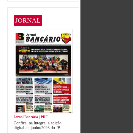
JORNAL
Jornal Bancário | PDF
Confira, na íntegra, a edição
digital de junho/2026 do JB