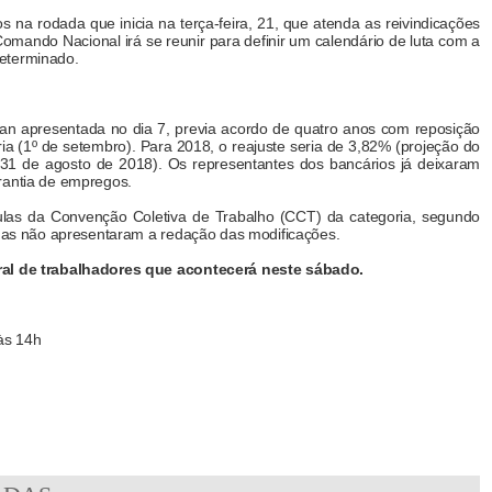
na rodada que inicia na terça-feira, 21, que atenda as reivindicações
omando Nacional irá se reunir para definir um calendário de luta com a
eterminado.
an apresentada no dia 7, previa acordo de quatro anos com reposição
ia (1º de setembro). Para 2018, o reajuste seria de 3,82% (projeção do
31 de agosto de 2018). Os representantes dos bancários já deixaram
rantia de empregos.
ulas da Convenção Coletiva de Trabalho (CCT) da categoria, segundo
, mas não apresentaram a redação das modificações.
ral de trabalhadores que acontecerá neste sábado.
às 14h