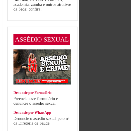
academia, zumba e outros atrativos
da Sede; confira!
ASSÉDIO SEXUAL
Denuncie por Formulário
Preencha esse formulário e
denuncie o assédio sexual
Denuncie por WhatsApp
Denuncie o assédio sexual pelo nº
da Diretoria de Saúde