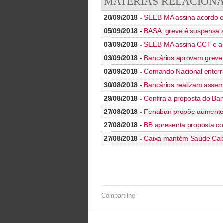
MATÉRIAS RELACION
20/09/2018 -
SEEB-MA assina acordo e
05/09/2018 -
BASA: greve é suspensa a
03/09/2018 -
SEEB-MA assina CCT e ac
03/09/2018 -
Bancários aprovam greve 
02/09/2018 -
Comando Nacional enterra
30/08/2018 -
Bancários realizam assemb
29/08/2018 -
Confira a proposta do Ba
27/08/2018 -
Fenaban propõe aumento 
27/08/2018 -
BB apresenta proposta co
27/08/2018 -
Caixa mantém Saúde Caix
|
Compartilhe