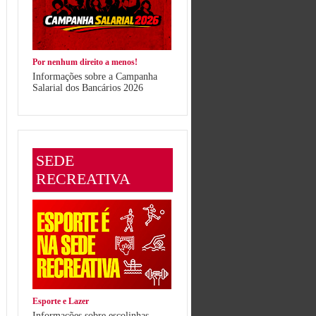
Por nenhum direito a menos!
Informações sobre a Campanha
Salarial dos Bancários 2026
SEDE
RECREATIVA
Esporte e Lazer
Informações sobre escolinhas,