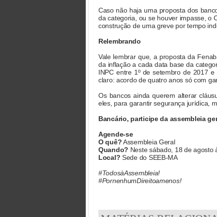
Caso não haja uma proposta dos bancos 
da categoria, ou se houver impasse, o C
construção de uma greve por tempo ind
Relembrando
Vale lembrar que, a proposta da Fenab
da inflação a cada data base da categor
INPC entre 1º de setembro de 2017 e 
claro: acordo de quatro anos só com ga
Os bancos ainda querem alterar cláus
eles, para garantir segurança jurídica
Bancário, participe da assembleia ge
Agende-se
O quê?
Assembleia Geral
Quando?
Neste sábado, 18 de agosto 
Local?
Sede do SEEB-MA
#TodosàAssembleia!
#PornenhumDireitoamenos!