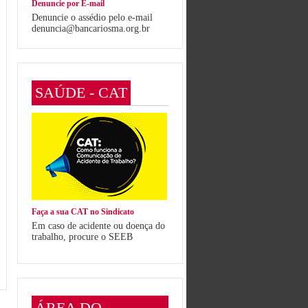
Denuncie por E-mail
Denuncie o assédio pelo e-mail
denuncia@bancariosma.org.br
SAÚDE - CAT
Faça a sua CAT no Sindicato
Em caso de acidente ou doença do
trabalho, procure o SEEB
ÁREA DO