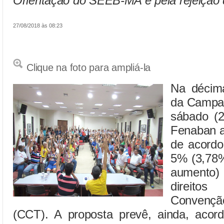
Orientação do SEEB-MA é pela rejeição 
27/08/2018 às 08:23
Clique na foto para ampliá-la
Na décim
da Campan
sábado (2
Fenaban a
de acordo
5% (3,78%
aumento
direito
Convençã
(CCT). A proposta prevê, ainda, acor