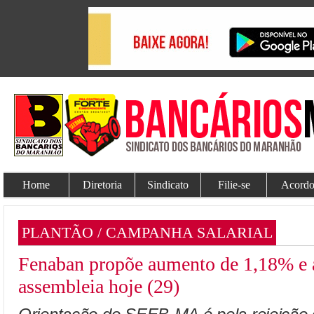
Home
Diretoria
Sindicato
Filie-se
Acordo
PLANTÃO / CAMPANHA SALARIAL
Fenaban propõe aumento de 1,18% e a
assembleia hoje (29)