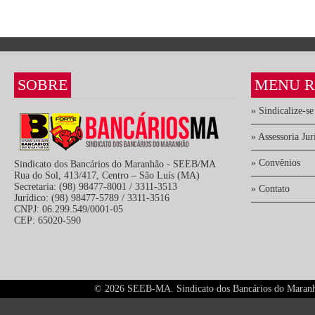
SOBRE
MENU R
» Sindicalize-se
» Assessoria Jur
» Convênios
Sindicato dos Bancários do Maranhão - SEEB/MA
Rua do Sol, 413/417, Centro – São Luís (MA)
Secretaria: (98) 98477-8001 / 3311-3513
» Contato
Jurídico: (98) 98477-5789 / 3311-3516
CNPJ: 06.299.549/0001-05
CEP: 65020-590
©
2026 SEEB-MA. Sindicato dos Bancários do Maranhão