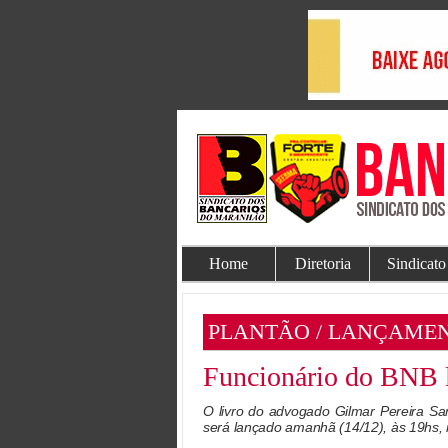
Home
Diretoria
Sindicato
PLANTÃO / LANÇAME
Funcionário do BNB la
O livro do advogado Gilmar Pereira Sa
será lançado amanhã (14/12), às 19hs,