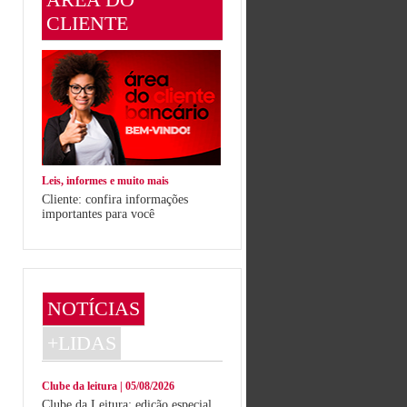
CLIENTE
Leis, informes e muito mais
Cliente: confira informações
importantes para você
NOTÍCIAS
+LIDAS
Clube da leitura | 05/08/2026
Clube da Leitura: edição especial