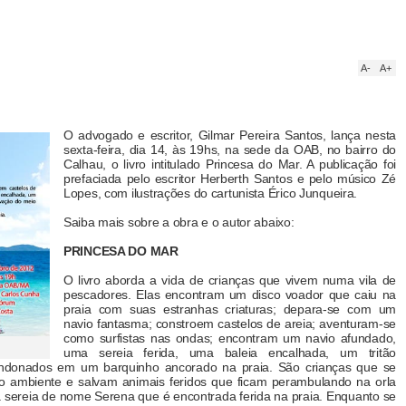
A-
A+
O advogado e escritor, Gilmar Pereira Santos, lança nesta
sexta-feira, dia 14, às 19hs, na sede da OAB, no bairro do
Calhau, o livro intitulado Princesa do Mar. A publicação foi
prefaciada pelo escritor Herberth Santos e pelo músico Zé
Lopes, com ilustrações do cartunista Érico Junqueira.
Saiba mais sobre a obra e o autor abaixo:
PRINCESA DO MAR
O livro aborda a vida de crianças que vivem numa vila de
pescadores. Elas encontram um disco voador que caiu na
praia com suas estranhas criaturas; depara-se com um
navio fantasma; constroem castelos de areia; aventuram-se
como surfistas nas ondas; encontram um navio afundado,
uma sereia ferida, uma baleia encalhada, um tritão
andonados em um barquinho ancorado na praia. São crianças que se
 ambiente e salvam animais feridos que ficam perambulando na orla
 sereia de nome Serena que é encontrada ferida na praia. Enquanto se