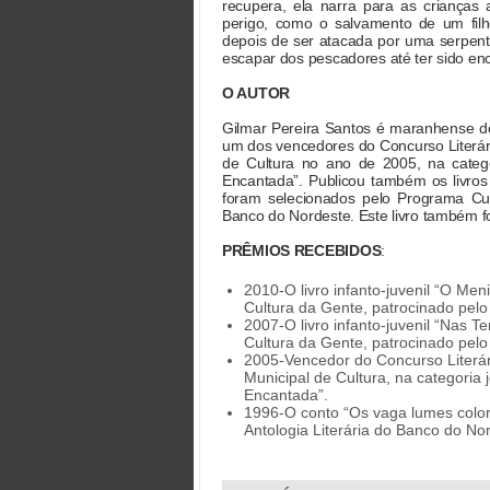
recupera, ela narra para as crianças 
perigo, como o salvamento de um fil
depois de ser atacada por uma serpen
escapar dos pescadores até ter sido e
O AUTOR
Gilmar Pereira Santos é maranhense d
um dos vencedores do Concurso Literári
de Cultura no ano de 2005, na categor
Encantada”. Publicou também os livro
foram selecionados pelo Programa Cu
Banco do Nordeste. Este livro também f
PRÊMIOS RECEBIDOS
:
2010-O livro infanto-juvenil “O Me
Cultura da Gente, patrocinado pelo
2007-O livro infanto-juvenil “Nas 
Cultura da Gente, patrocinado pelo
2005-Vencedor do Concurso Literár
Municipal de Cultura, na categoria 
Encantada”.
1996-O conto “Os vaga lumes colori
Antologia Literária do Banco do No