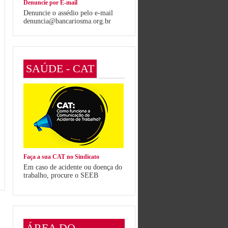
Denuncie por E-mail
Denuncie o assédio pelo e-mail
denuncia@bancariosma.org.br
SAÚDE - CAT
Faça a sua CAT no Sindicato
Em caso de acidente ou doença do
trabalho, procure o SEEB
ÁREA DO