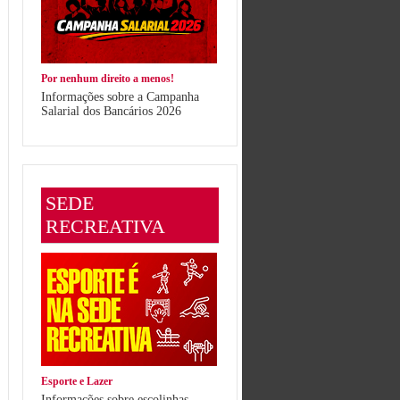
Por nenhum direito a menos!
Informações sobre a Campanha
Salarial dos Bancários 2026
SEDE
RECREATIVA
Esporte e Lazer
Informações sobre escolinhas,