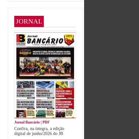
JORNAL
Jornal Bancário | PDF
Confira, na íntegra, a edição
digital de junho/2026 do JB