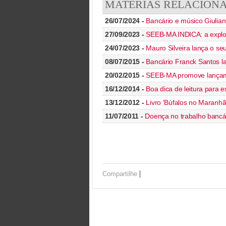
MATÉRIAS RELACION
26/07/2024 -
Bancário e músico Giulia
27/09/2023 -
SEEB-MA INDICA: a explo
24/07/2023 -
Mauro Silveira lança o se
08/07/2015 -
Bancário Franck Santos la
20/02/2015 -
SEEB-MA promove lançamen
16/12/2014 -
Boa dica de leitura para e
13/12/2012 -
Livro 'Búfalos no Maranhã
11/07/2011 -
Doença no trabalho bancár
|
Compartilhe