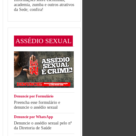
academia, zumba e outros atrativos
da Sede; confira!
ASSÉDIO SEXUAL
Denuncie por Formulário
Preencha esse formulário e
denuncie o assédio sexual
Denuncie por WhatsApp
Denuncie o assédio sexual pelo nº
da Diretoria de Saúde