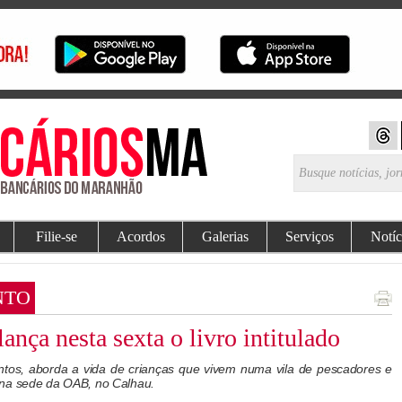
Filie-se
Acordos
Galerias
Serviços
Notíc
NTO
nça nesta sexta o livro intitulado
ntos, aborda a vida de crianças que vivem numa vila de pescadores e
 na sede da OAB, no Calhau.