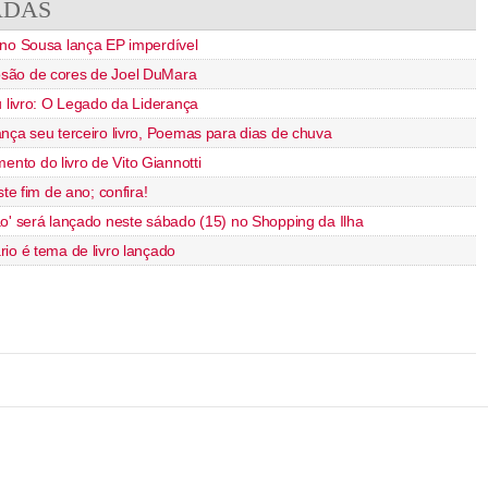
ADAS
nno Sousa lança EP imperdível
são de cores de Joel DuMara
u livro: O Legado da Liderança
nça seu terceiro livro, Poemas para dias de chuva
to do livro de Vito Giannotti
ste fim de ano; confira!
o' será lançado neste sábado (15) no Shopping da Ilha
io é tema de livro lançado