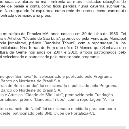
as suas aventuras no mar. Enfrenta as mais inusitadas situações de
hote de baleia e conta como ficou perdida numa caverna submarina,
te. Narra quando foi capturada numa rede de pesca e como conseguiu
ncontrada desmaiada na praia.
o município de Penalva-MA, onde nasceu em 30 de julho de 1956. Foi
o e Artístico “Cidade de São Luís”, promovido pela Fundação Municipal
ia jornalismo, prêmio “Bandeira Tribuzi”, com a reportagem “A Ilha
s intitulados Nas Terras de Bom-que-dói e O Menino que Sonhava que
ltura da Gente nos anos de 2007 e 2010, ambos patrocinados pelo
oi selecionado e patrocinado pelo mencionado programa.
nino quer Sonhava” foi selecionado e publicado pelo Programa
 Banco do Nordeste do Brasil S.A.
Terras de Bom-que-dói” foi selecionado e publicado pelo Programa
 Banco do Nordeste do Brasil S.A.
io e Artístico “Cidade de São Luís”, promovido pela Fundação
jornalismo, prêmio “Bandeira Tribos”, com a reportagem “A Ilha
dos na noite de Natal” foi selecionado e editado para compor a
rdeste, patrocinado pelo BNB Clube de Fortaleza-CE.