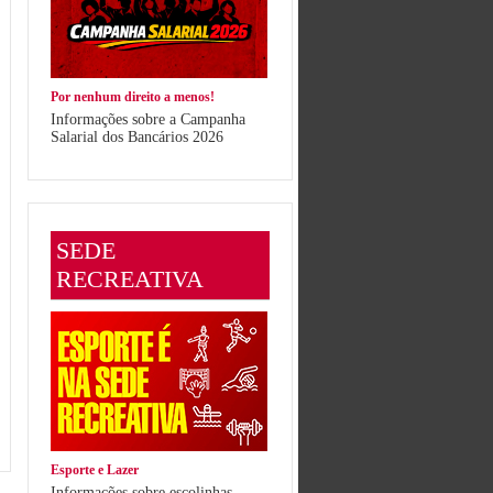
Por nenhum direito a menos!
Informações sobre a Campanha
Salarial dos Bancários 2026
SEDE
RECREATIVA
Esporte e Lazer
Informações sobre escolinhas,