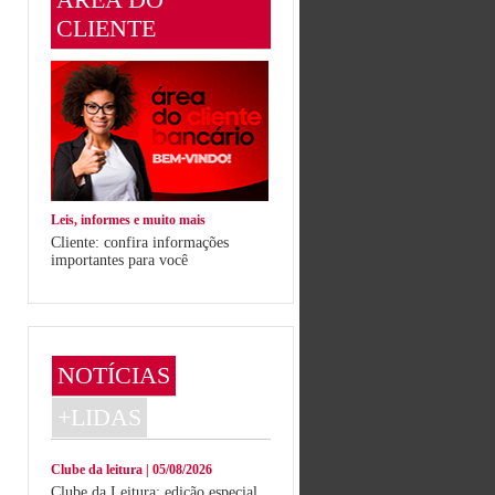
CLIENTE
Leis, informes e muito mais
Cliente: confira informações
importantes para você
NOTÍCIAS
+LIDAS
Clube da leitura | 05/08/2026
Clube da Leitura: edição especial