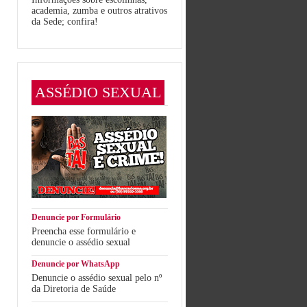
academia, zumba e outros atrativos
da Sede; confira!
ASSÉDIO SEXUAL
Denuncie por Formulário
Preencha esse formulário e
denuncie o assédio sexual
Denuncie por WhatsApp
Denuncie o assédio sexual pelo nº
da Diretoria de Saúde