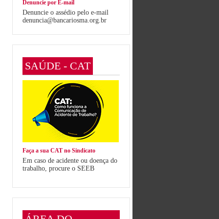
Denuncie por E-mail
Denuncie o assédio pelo e-mail
denuncia@bancariosma.org.br
SAÚDE - CAT
Faça a sua CAT no Sindicato
Em caso de acidente ou doença do
trabalho, procure o SEEB
ÁREA DO