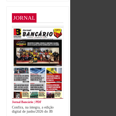
JORNAL
Jornal Bancário | PDF
Confira, na íntegra, a edição
digital de junho/2026 do JB