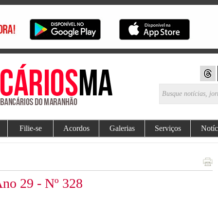
Filie-se
Acordos
Galerias
Serviços
Notíc
Ano 29 - Nº 328