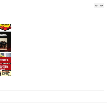
A-
A+