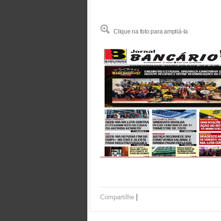
Clique na foto para ampliá-la
|
Compartilhe